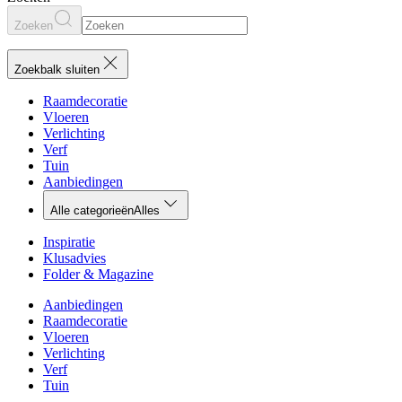
Zoeken
Zoekbalk sluiten
Raamdecoratie
Vloeren
Verlichting
Verf
Tuin
Aanbiedingen
Alle categorieën
Alles
Inspiratie
Klusadvies
Folder & Magazine
Aanbiedingen
Raamdecoratie
Vloeren
Verlichting
Verf
Tuin