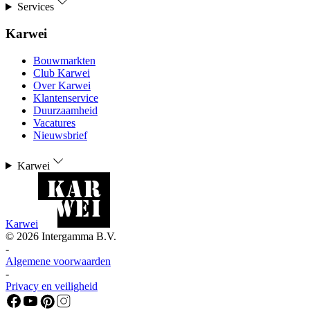
Services
Karwei
Bouwmarkten
Club Karwei
Over Karwei
Klantenservice
Duurzaamheid
Vacatures
Nieuwsbrief
Karwei
Karwei
©
2026
Intergamma B.V.
-
Algemene voorwaarden
-
Privacy en veiligheid