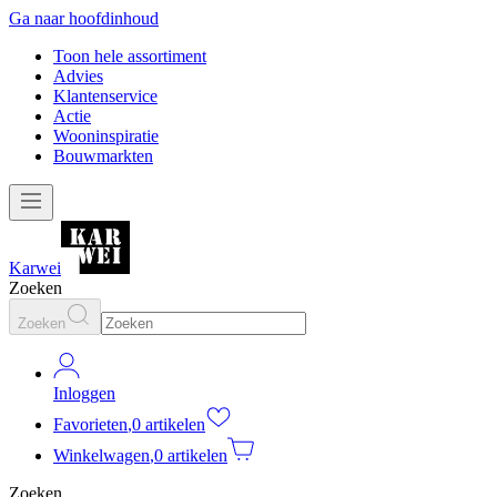
Ga naar hoofdinhoud
Toon hele assortiment
Advies
Klantenservice
Actie
Wooninspiratie
Bouwmarkten
Karwei
Zoeken
Zoeken
Inloggen
Favorieten
,
0 artikelen
Winkelwagen
,
0 artikelen
Zoeken