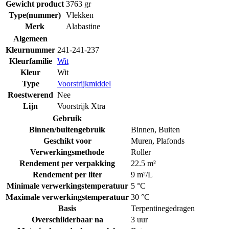
Gewicht product
3763 gr
Type(nummer)
Vlekken
Merk
Alabastine
Algemeen
Kleurnummer
241-241-237
Kleurfamilie
Wit
Kleur
Wit
Type
Voorstrijkmiddel
Roestwerend
Nee
Lijn
Voorstrijk Xtra
Gebruik
Binnen/buitengebruik
Binnen
,
Buiten
Geschikt voor
Muren
,
Plafonds
Verwerkingsmethode
Roller
Rendement per verpakking
22.5 m²
Rendement per liter
9 m²/L
Minimale verwerkingstemperatuur
5 °C
Maximale verwerkingstemperatuur
30 °C
Basis
Terpentinegedragen
Overschilderbaar na
3 uur