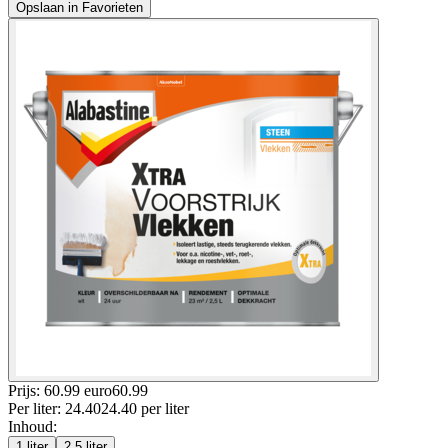
Opslaan in Favorieten
Prijs: 60.99 euro
60
.
99
Per
liter
:
24.40
24.40
per
liter
Inhoud
:
1 liter
2.5 liter