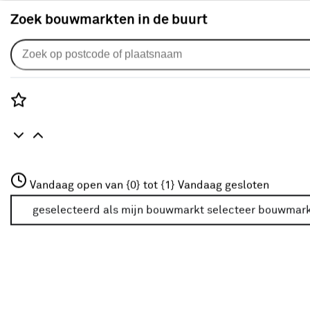
Zoek bouwmarkten in de buurt
Alles over verven
Rozenstraat 3
Vandaag open van {0} tot {1}
Vandaag gesloten
3772JH Amersfoort
+31 01234567
geselecteerd als mijn bouwmarkt
selecteer bouwmar
Meer over deze bouwmarkt
inspiratie
Beitsen, lakken of houtolie?
Houten objecten, zoals
schuttingen
,
meubels
en