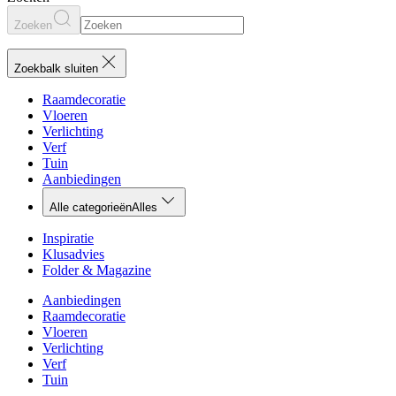
Zoeken
Zoekbalk sluiten
Raamdecoratie
Vloeren
Verlichting
Verf
Tuin
Aanbiedingen
Alle categorieën
Alles
Inspiratie
Klusadvies
Folder & Magazine
Aanbiedingen
Raamdecoratie
Vloeren
Verlichting
Verf
Tuin