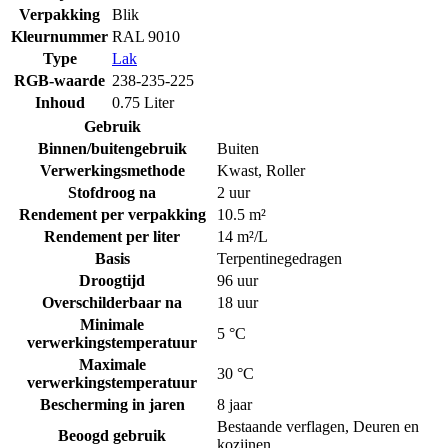
Verpakking
Blik
Kleurnummer
RAL 9010
Type
Lak
RGB-waarde
238-235-225
Inhoud
0.75 Liter
Gebruik
Binnen/buitengebruik
Buiten
Verwerkingsmethode
Kwast
,
Roller
Stofdroog na
2 uur
Rendement per verpakking
10.5 m²
Rendement per liter
14 m²/L
Basis
Terpentinegedragen
Droogtijd
96 uur
Overschilderbaar na
18 uur
Minimale
5 °C
verwerkingstemperatuur
Maximale
30 °C
verwerkingstemperatuur
Bescherming in jaren
8 jaar
Bestaande verflagen
,
Deuren en
Beoogd gebruik
kozijnen