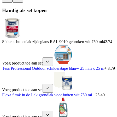
Handig als set kopen
Sikkens buitenlak zijdeglans RAL 9010 gebroken wit 750 ml
42.74
Voeg product toe aan set
Tesa Professional Outdoor schilderstape blauw 25 mm x 25 m
+ 8.79
Voeg product toe aan set
Flexa Strak in de Lak grondlak voor buiten wit 750 ml
+ 25.49
Voeg product toe aan set