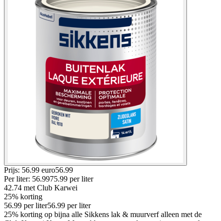
Prijs: 56.99 euro
56
.
99
Per
liter
:
56.99
75.99
per
liter
42.74
met Club Karwei
25% korting
56.99
per
liter
56.99
per
liter
25% korting op bijna alle Sikkens lak & muurverf alleen met de