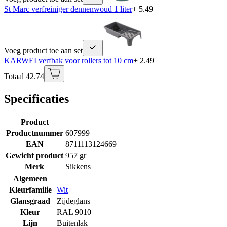
St Marc verfreiniger dennenwoud 1 liter
+ 5.49
Voeg product toe aan set
KARWEI verfbak voor rollers tot 10 cm
+ 2.49
Totaal 42.74
Specificaties
Product
Productnummer
607999
EAN
8711113124669
Gewicht product
957 gr
Merk
Sikkens
Algemeen
Kleurfamilie
Wit
Glansgraad
Zijdeglans
Kleur
RAL 9010
Lijn
Buitenlak