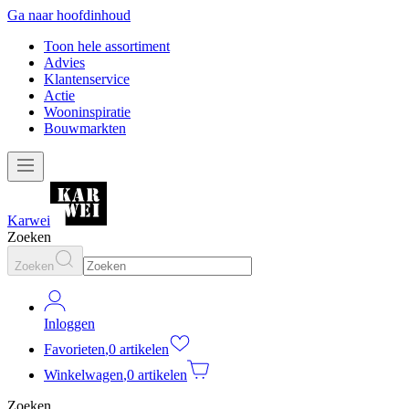
Ga naar hoofdinhoud
Toon hele assortiment
Advies
Klantenservice
Actie
Wooninspiratie
Bouwmarkten
Karwei
Zoeken
Zoeken
Inloggen
Favorieten
,
0 artikelen
Winkelwagen
,
0 artikelen
Zoeken