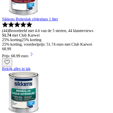
Sikkens Buitenlak zijdeglans 1 liter
(
44
)
Beoordeeld met 4.6 van de 5 sterren, 44 klantreviews
51.74
met Club Karwei
25% korting
25% korting
25% korting, voordeelprijs: 51.74 euro met Club Karwei
68
.
99
Prijs: 68.99 euro
Bekijk alles in lak