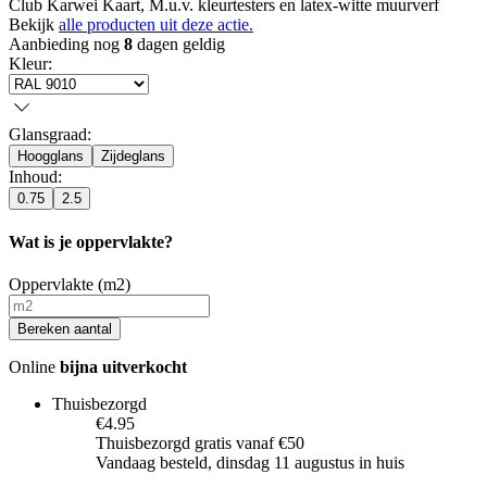
Club Karwei Kaart, M.u.v. kleurtesters en latex-witte muurverf
Bekijk
alle producten uit deze actie.
Aanbieding nog
8
dagen geldig
Kleur
:
Glansgraad
:
Hoogglans
Zijdeglans
Inhoud
:
0.75
2.5
Wat is je oppervlakte?
Oppervlakte (m2)
Bereken aantal
Online
bijna uitverkocht
Thuisbezorgd
€4.95
Thuisbezorgd gratis vanaf €50
Vandaag besteld, dinsdag 11 augustus in huis