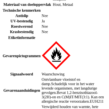
Materiaal van doeloppervlak
Hout
,
Metaal
Technische kenmerken
Antislip
Nee
UV-bestendig
Ja
Roestwerend
Nee
Krasbestendig
Nee
Etiketinformatie
Gevarenpictogrammen
Signaalwoord
Waarschuwing
Ontvlambare vloeistof en
damp.
Schadelijk voor in het water
levende organismen, met langdurige
Gevarenaanduidingen
gevolgen.
Bevat 1,2-benzisothiazool-
3(2H)-on en C(M)IT/MIT(3:1). Kan een
allergische reactie veroorzaken.
EUH211
Verwijderd houden van warmte, hete