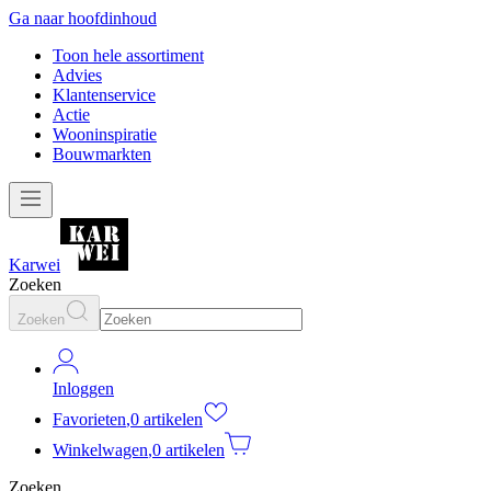
Ga naar hoofdinhoud
Toon hele assortiment
Advies
Klantenservice
Actie
Wooninspiratie
Bouwmarkten
Karwei
Zoeken
Zoeken
Inloggen
Favorieten
,
0 artikelen
Winkelwagen
,
0 artikelen
Zoeken