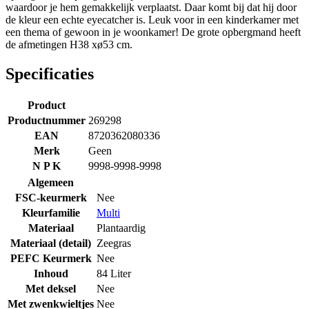
waardoor je hem gemakkelijk verplaatst. Daar komt bij dat hij door
de kleur een echte eyecatcher is. Leuk voor in een kinderkamer met
een thema of gewoon in je woonkamer! De grote opbergmand heeft
de afmetingen H38 xø53 cm.
Specificaties
Product
Productnummer
269298
EAN
8720362080336
Merk
Geen
N P K
9998-9998-9998
Algemeen
FSC-keurmerk
Nee
Kleurfamilie
Multi
Materiaal
Plantaardig
Materiaal (detail)
Zeegras
PEFC Keurmerk
Nee
Inhoud
84 Liter
Met deksel
Nee
Met zwenkwieltjes
Nee