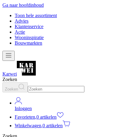
Ga naar hoofdinhoud
Toon hele assortiment
Advies
Klantenservice
Actie
Wooninspiratie
Bouwmarkten
Karwei
Zoeken
Zoeken
Inloggen
Favorieten
,
0 artikelen
Winkelwagen
,
0 artikelen
Zoeken