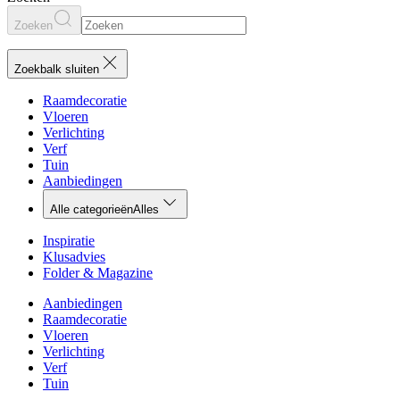
Zoeken
Zoekbalk sluiten
Raamdecoratie
Vloeren
Verlichting
Verf
Tuin
Aanbiedingen
Alle categorieën
Alles
Inspiratie
Klusadvies
Folder & Magazine
Aanbiedingen
Raamdecoratie
Vloeren
Verlichting
Verf
Tuin