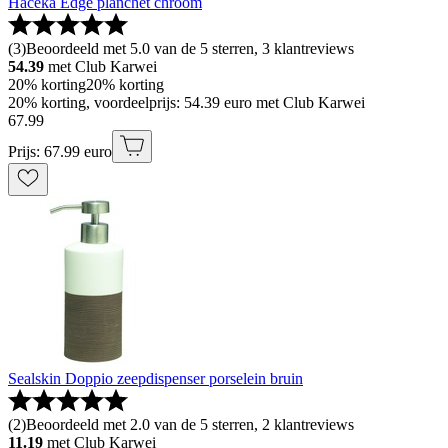
Haceka Edge planchet chroom
(
3
)
Beoordeeld met 5.0 van de 5 sterren, 3 klantreviews
54.39
met Club Karwei
20% korting
20% korting
20% korting, voordeelprijs: 54.39 euro met Club Karwei
67
.
99
Prijs: 67.99 euro
Sealskin Doppio zeepdispenser porselein bruin
(
2
)
Beoordeeld met 2.0 van de 5 sterren, 2 klantreviews
11.19
met Club Karwei