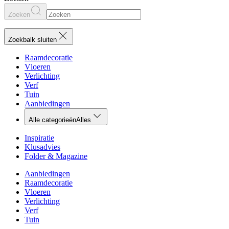
Zoeken
Zoekbalk sluiten
Raamdecoratie
Vloeren
Verlichting
Verf
Tuin
Aanbiedingen
Alle categorieën
Alles
Inspiratie
Klusadvies
Folder & Magazine
Aanbiedingen
Raamdecoratie
Vloeren
Verlichting
Verf
Tuin