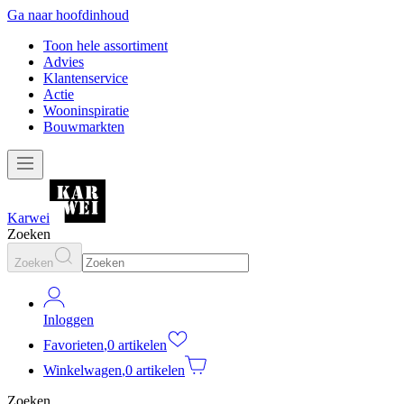
Ga naar hoofdinhoud
Toon hele assortiment
Advies
Klantenservice
Actie
Wooninspiratie
Bouwmarkten
Karwei
Zoeken
Zoeken
Inloggen
Favorieten
,
0 artikelen
Winkelwagen
,
0 artikelen
Zoeken