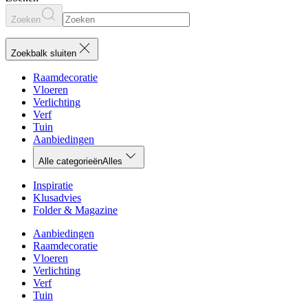
Zoeken
Zoekbalk sluiten
Raamdecoratie
Vloeren
Verlichting
Verf
Tuin
Aanbiedingen
Alle categorieën
Alles
Inspiratie
Klusadvies
Folder & Magazine
Aanbiedingen
Raamdecoratie
Vloeren
Verlichting
Verf
Tuin