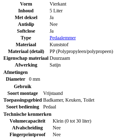
Vorm
Vierkant
Inhoud
5 Liter
Met deksel
Ja
Antislip
Nee
Softclose
Ja
Type
Pedaalemmer
Materiaal
Kunststof
Materiaal (detail)
PP (Polypropyleen/polypropeen)
Eigenschap materiaal
Duurzaam
Afwerking
Satijn
Afmetingen
Diameter
0 mm
Gebruik
Soort montage
Vrijstaand
Toepassingsgebied
Badkamer
,
Keuken
,
Toilet
Soort bediening
Pedaal
Technische kenmerken
Volumecapaciteit
Klein (0 tot 30 liter)
Afvalscheiding
Nee
Fingerprintproof
Nee