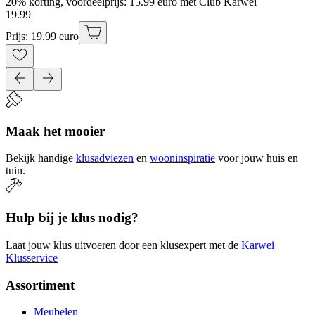
20% korting, voordeelprijs: 15.99 euro met Club Karwei
19
.
99
Prijs: 19.99 euro
Maak het mooier
Bekijk handige
klusadviezen
en
wooninspiratie
voor jouw huis en
tuin.
Hulp bij je klus nodig?
Laat jouw klus uitvoeren door een klusexpert met de
Karwei
Klusservice
Assortiment
Meubelen