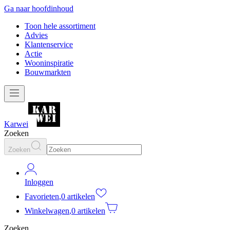
Ga naar hoofdinhoud
Toon hele assortiment
Advies
Klantenservice
Actie
Wooninspiratie
Bouwmarkten
Karwei
Zoeken
Zoeken
Inloggen
Favorieten
,
0 artikelen
Winkelwagen
,
0 artikelen
Zoeken