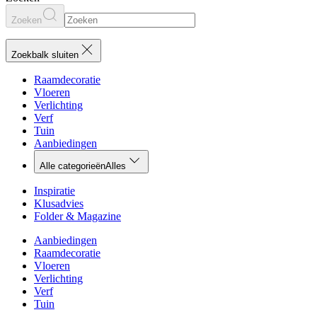
Zoeken
Zoekbalk sluiten
Raamdecoratie
Vloeren
Verlichting
Verf
Tuin
Aanbiedingen
Alle categorieën
Alles
Inspiratie
Klusadvies
Folder & Magazine
Aanbiedingen
Raamdecoratie
Vloeren
Verlichting
Verf
Tuin