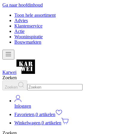
Ga naar hoofdinhoud
Toon hele assortiment
Advies
Klantenservice
Actie
Wooninspiratie
Bouwmarkten
Karwei
Zoeken
Zoeken
Inloggen
Favorieten
,
0 artikelen
Winkelwagen
,
0 artikelen
Zoeken