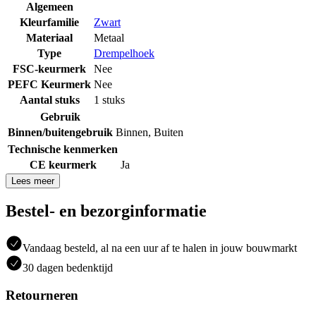
Algemeen
Kleurfamilie
Zwart
Materiaal
Metaal
Type
Drempelhoek
FSC-keurmerk
Nee
PEFC Keurmerk
Nee
Aantal stuks
1 stuks
Gebruik
Binnen/buitengebruik
Binnen
,
Buiten
Technische kenmerken
CE keurmerk
Ja
Lees meer
Bestel- en bezorginformatie
Vandaag besteld, al na een uur af te halen in jouw bouwmarkt
30 dagen bedenktijd
Retourneren