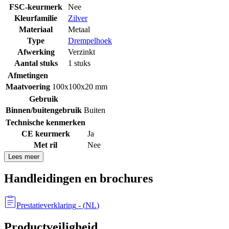
FSC-keurmerk
Nee
Kleurfamilie
Zilver
Materiaal
Metaal
Type
Drempelhoek
Afwerking
Verzinkt
Aantal stuks
1 stuks
Afmetingen
Maatvoering
100x100x20 mm
Gebruik
Binnen/buitengebruik
Buiten
Technische kenmerken
CE keurmerk
Ja
Met ril
Nee
Lees meer
Handleidingen en brochures
Prestatieverklaring
- (
NL
)
Productveiligheid