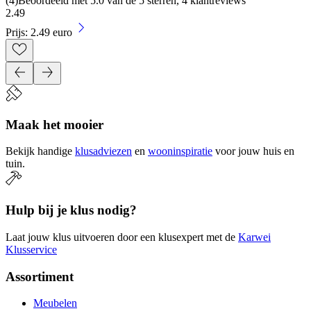
(
4
)
Beoordeeld met 5.0 van de 5 sterren, 4 klantreviews
2
.
49
Prijs: 2.49 euro
Maak het mooier
Bekijk handige
klusadviezen
en
wooninspiratie
voor jouw huis en
tuin.
Hulp bij je klus nodig?
Laat jouw klus uitvoeren door een klusexpert met de
Karwei
Klusservice
Assortiment
Meubelen