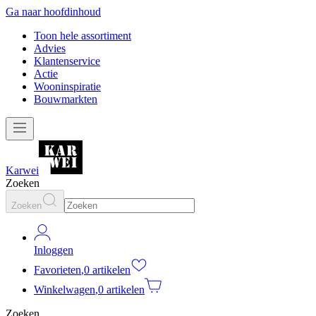
Ga naar hoofdinhoud
Toon hele assortiment
Advies
Klantenservice
Actie
Wooninspiratie
Bouwmarkten
Karwei
Zoeken
Zoeken
Inloggen
Favorieten
,
0 artikelen
Winkelwagen
,
0 artikelen
Zoeken