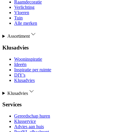
Raamdecoratie
Verlichting
Vloeren
Tuin
Alle merken
Assortiment
Klusadvies
Wooninspiratie
Ideeën
Inspiratie per ruimte
DIY's
Klusadvies
Klusadvies
Services
Gereedschap huren
Klusservice
Advies aan huis
PostNL afhaalpunt