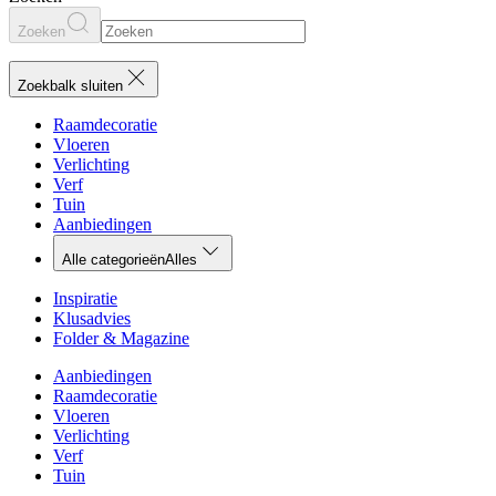
Zoeken
Zoekbalk sluiten
Raamdecoratie
Vloeren
Verlichting
Verf
Tuin
Aanbiedingen
Alle categorieën
Alles
Inspiratie
Klusadvies
Folder & Magazine
Aanbiedingen
Raamdecoratie
Vloeren
Verlichting
Verf
Tuin