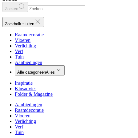
Zoeken
Zoekbalk sluiten
Raamdecoratie
Vloeren
Verlichting
Verf
Tuin
Aanbiedingen
Alle categorieën
Alles
Inspiratie
Klusadvies
Folder & Magazine
Aanbiedingen
Raamdecoratie
Vloeren
Verlichting
Verf
Tuin