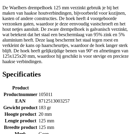
De Waelbers drempelhoek 125 mm verzinkt gebruik je bij het
maken van haakse houtverbindingen, bijvoorbeeld voor kozijnen,
kasten of andere constructies. De hoek heeft 4 voorgeboorde
verzonken gaten, waardoor je deze eenvoudig vastschroeft en het
hout netjes aansluit. De zware drempelhoek is galvanisch verzinkt,
wat betekent dat het staal een beschermlaag van 95% zink en 5%
aluminium heeft. Deze laag beschermt het staal tegen roest en
verkleint de kans op haarscheurtjes, waardoor de hoek langer sterk
blijft. De hoek heeft gelijkzijdige benen van 90º en afmetingen van
125x125x20 mm, waardoor hij geschikt is voor stevige en precieze
haakse verbindingen.
Specificaties
Product
Productnummer
105011
EAN
8712513003257
Gewicht product
183 gr
Hoogte product
20 mm
Lengte product
125 mm
Breedte product
125 mm
Merk
Geen