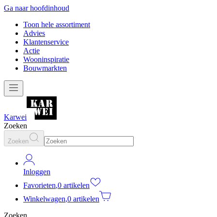
Ga naar hoofdinhoud
Toon hele assortiment
Advies
Klantenservice
Actie
Wooninspiratie
Bouwmarkten
Karwei
Zoeken
Zoeken
Inloggen
Favorieten
,
0 artikelen
Winkelwagen
,
0 artikelen
Zoeken