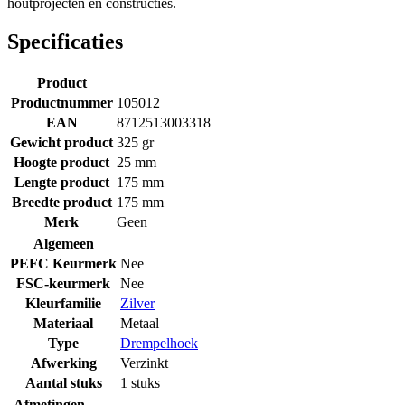
houtprojecten en constructies.
Specificaties
Product
Productnummer
105012
EAN
8712513003318
Gewicht product
325 gr
Hoogte product
25 mm
Lengte product
175 mm
Breedte product
175 mm
Merk
Geen
Algemeen
PEFC Keurmerk
Nee
FSC-keurmerk
Nee
Kleurfamilie
Zilver
Materiaal
Metaal
Type
Drempelhoek
Afwerking
Verzinkt
Aantal stuks
1 stuks
Afmetingen