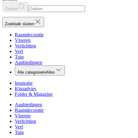
Zoeken
Zoekbalk sluiten
Raamdecoratie
Vloeren
Verlichting
Verf
Tuin
Aanbiedingen
Alle categorieën
Alles
Inspiratie
Klusadvies
Folder & Magazine
Aanbiedingen
Raamdecoratie
Vloeren
Verlichting
Verf
Tuin