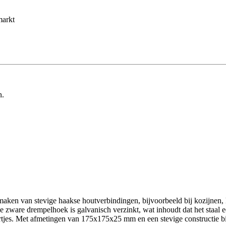
markt
n.
en van stevige haakse houtverbindingen, bijvoorbeeld bij kozijnen, k
e zware drempelhoek is galvanisch verzinkt, wat inhoudt dat het staa
eurtjes. Met afmetingen van 175x175x25 mm en een stevige constructie 