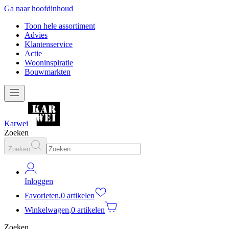
Ga naar hoofdinhoud
Toon hele assortiment
Advies
Klantenservice
Actie
Wooninspiratie
Bouwmarkten
Karwei
Zoeken
Zoeken
Inloggen
Favorieten
,
0 artikelen
Winkelwagen
,
0 artikelen
Zoeken