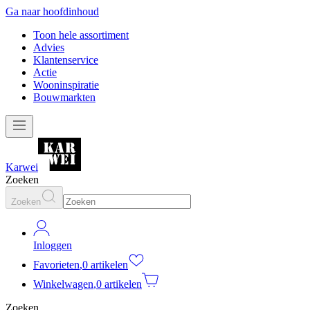
Ga naar hoofdinhoud
Toon hele assortiment
Advies
Klantenservice
Actie
Wooninspiratie
Bouwmarkten
Karwei
Zoeken
Zoeken
Inloggen
Favorieten
,
0 artikelen
Winkelwagen
,
0 artikelen
Zoeken