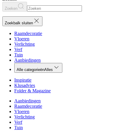
Zoeken
Zoekbalk sluiten
Raamdecoratie
Vloeren
Verlichting
Verf
Tuin
Aanbiedingen
Alle categorieën
Alles
Inspiratie
Klusadvies
Folder & Magazine
Aanbiedingen
Raamdecoratie
Vloeren
Verlichting
Verf
Tuin