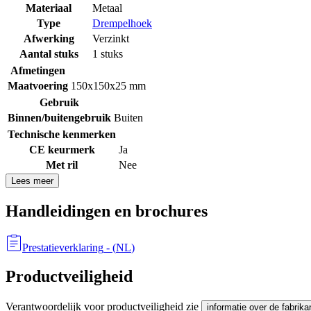
Materiaal
Metaal
Type
Drempelhoek
Afwerking
Verzinkt
Aantal stuks
1 stuks
Afmetingen
Maatvoering
150x150x25 mm
Gebruik
Binnen/buitengebruik
Buiten
Technische kenmerken
CE keurmerk
Ja
Met ril
Nee
Lees meer
Handleidingen en brochures
Prestatieverklaring
- (
NL
)
Productveiligheid
Verantwoordelijk voor productveiligheid zie
informatie over de fabrika