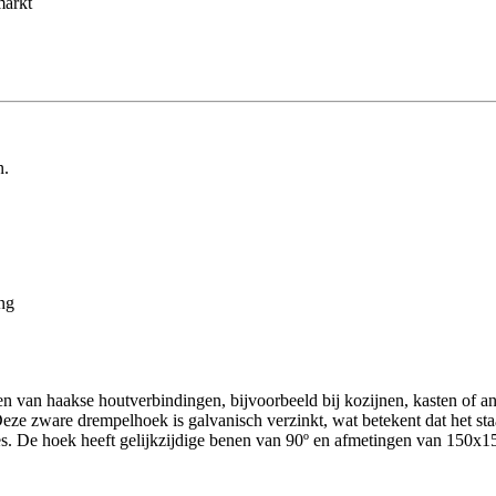
markt
n.
ng
 van haakse houtverbindingen, bijvoorbeeld bij kozijnen, kasten of a
 Deze zware drempelhoek is galvanisch verzinkt, wat betekent dat het 
jes. De hoek heeft gelijkzijdige benen van 90º en afmetingen van 150x1