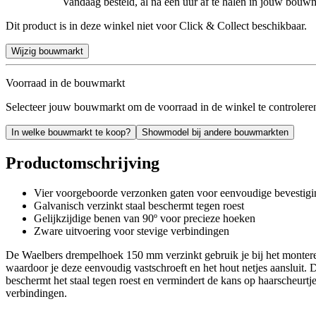
Vandaag besteld, al na een uur af te halen in jouw bouw
Dit product is in deze winkel niet voor Click & Collect beschikbaar.
Wijzig bouwmarkt
Voorraad in de bouwmarkt
Selecteer jouw bouwmarkt om de voorraad in de winkel te controlere
In welke bouwmarkt te koop?
Showmodel bij andere bouwmarkten
Productomschrijving
Vier voorgeboorde verzonken gaten voor eenvoudige bevestigi
Galvanisch verzinkt staal beschermt tegen roest
Gelijkzijdige benen van 90º voor precieze hoeken
Zware uitvoering voor stevige verbindingen
De Waelbers drempelhoek 150 mm verzinkt gebruik je bij het monteren
waardoor je deze eenvoudig vastschroeft en het hout netjes aansluit.
beschermt het staal tegen roest en vermindert de kans op haarscheurt
verbindingen.