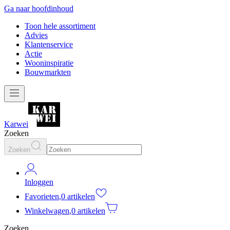
Ga naar hoofdinhoud
Toon hele assortiment
Advies
Klantenservice
Actie
Wooninspiratie
Bouwmarkten
Karwei
Zoeken
Zoeken
Inloggen
Favorieten
,
0 artikelen
Winkelwagen
,
0 artikelen
Zoeken