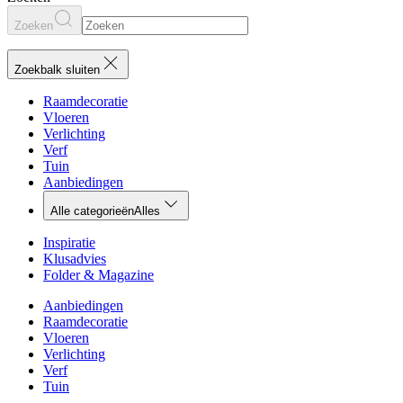
Zoeken
Zoekbalk sluiten
Raamdecoratie
Vloeren
Verlichting
Verf
Tuin
Aanbiedingen
Alle categorieën
Alles
Inspiratie
Klusadvies
Folder & Magazine
Aanbiedingen
Raamdecoratie
Vloeren
Verlichting
Verf
Tuin