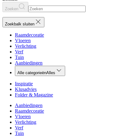
Zoeken
Zoekbalk sluiten
Raamdecoratie
Vloeren
Verlichting
Verf
Tuin
Aanbiedingen
Alle categorieën
Alles
Inspiratie
Klusadvies
Folder & Magazine
Aanbiedingen
Raamdecoratie
Vloeren
Verlichting
Verf
Tuin