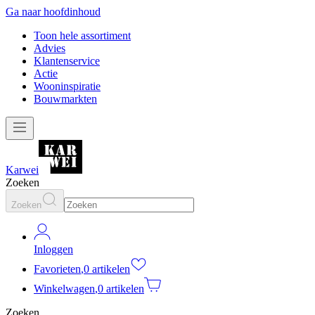
Ga naar hoofdinhoud
Toon hele assortiment
Advies
Klantenservice
Actie
Wooninspiratie
Bouwmarkten
Karwei
Zoeken
Zoeken
Inloggen
Favorieten
,
0 artikelen
Winkelwagen
,
0 artikelen
Zoeken