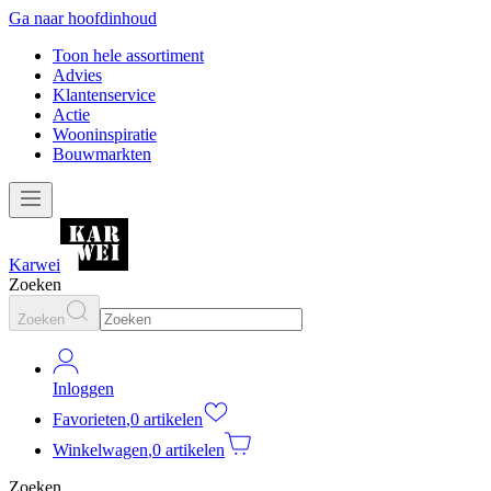
Ga naar hoofdinhoud
Toon hele assortiment
Advies
Klantenservice
Actie
Wooninspiratie
Bouwmarkten
Karwei
Zoeken
Zoeken
Inloggen
Favorieten
,
0 artikelen
Winkelwagen
,
0 artikelen
Zoeken