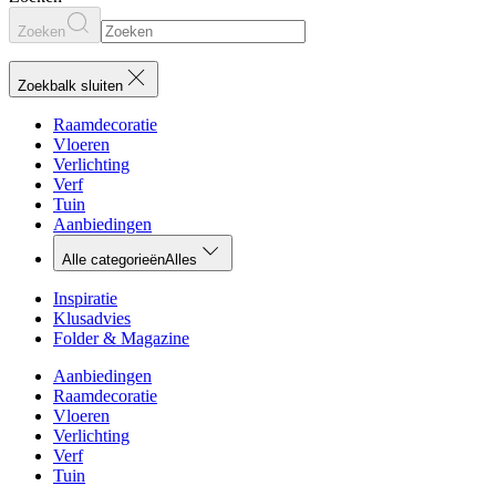
Zoeken
Zoekbalk sluiten
Raamdecoratie
Vloeren
Verlichting
Verf
Tuin
Aanbiedingen
Alle categorieën
Alles
Inspiratie
Klusadvies
Folder & Magazine
Aanbiedingen
Raamdecoratie
Vloeren
Verlichting
Verf
Tuin