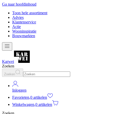
Ga naar hoofdinhoud
Toon hele assortiment
Advies
Klantenservice
Actie
Wooninspiratie
Bouwmarkten
Karwei
Zoeken
Zoeken
Inloggen
Favorieten
,
0 artikelen
Winkelwagen
,
0 artikelen
Zoeken