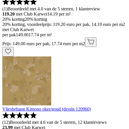
(
1
)
Beoordeeld met 4.0 van de 5 sterren, 1 klantreview
119.20
met Club Karwei
14.19
per m²
20% korting
20% korting
20% korting, voordeelprijs: 119.20 euro per pak, 14.19 euro per m2
met Club Karwei
per pak
149
.
00
17.74 per m²
Prijs: 149.00 euro per pak, 17.74 euro per m2
Vliesbehang Kimono oker/goud (dessin 120960)
(
12
)
Beoordeeld met 4.6 van de 5 sterren, 12 klantreviews
23.99
met Club Karwei