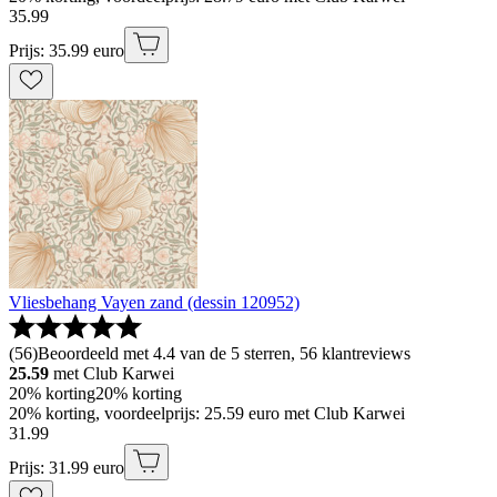
35
.
99
Prijs: 35.99 euro
Vliesbehang Vayen zand (dessin 120952)
(
56
)
Beoordeeld met 4.4 van de 5 sterren, 56 klantreviews
25.59
met Club Karwei
20% korting
20% korting
20% korting, voordeelprijs: 25.59 euro met Club Karwei
31
.
99
Prijs: 31.99 euro