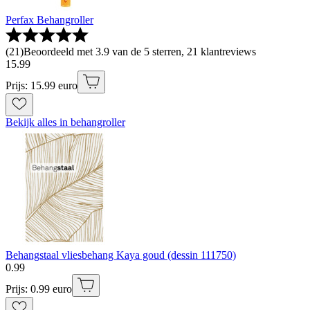
Perfax Behangroller
(
21
)
Beoordeeld met 3.9 van de 5 sterren, 21 klantreviews
15
.
99
Prijs: 15.99 euro
Bekijk alles in behangroller
Behangstaal vliesbehang Kaya goud (dessin 111750)
0
.
99
Prijs: 0.99 euro