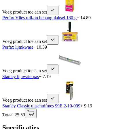
Voeg product toe aan set
Perfax Vlies roll-on behangplaksel 180 g
+ 14.89
Voeg product toe aan set
Perfax lijmkwast
+ 10.39
Voeg product toe aan set
Stanley lijnwaterpas
+ 7.19
Voeg product toe aan set
Stanley Classic uitschuifmes 99E 2-10-099
+ 9.19
Totaal 25.59
Specificaties