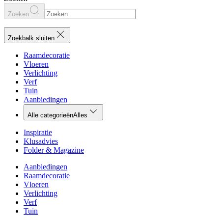
Zoeken
Zoekbalk sluiten
Raamdecoratie
Vloeren
Verlichting
Verf
Tuin
Aanbiedingen
Alle categorieën
Alles
Inspiratie
Klusadvies
Folder & Magazine
Aanbiedingen
Raamdecoratie
Vloeren
Verlichting
Verf
Tuin