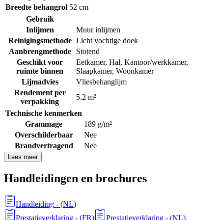
Breedte behangrol
52 cm
Gebruik
Inlijmen
Muur inlijmen
Reinigingsmethode
Licht vochtige doek
Aanbrengmethode
Stotend
Geschikt voor
Eetkamer
,
Hal
,
Kantoor/werkkamer
,
ruimte binnen
Slaapkamer
,
Woonkamer
Lijmadvies
Vliesbehanglijm
Rendement per
5.2 m²
verpakking
Technische kenmerken
Grammage
189 g/m²
Overschilderbaar
Nee
Brandvertragend
Nee
Lees meer
Handleidingen en brochures
Handleiding
- (
NL
)
Prestatieverklaring
- (
FR
)
Prestatieverklaring
- (
NL
)