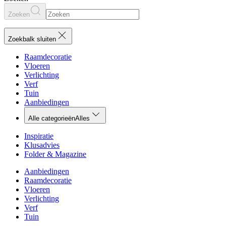
Zoeken
Zoekbalk sluiten
Raamdecoratie
Vloeren
Verlichting
Verf
Tuin
Aanbiedingen
Alle categorieën
Alles
Inspiratie
Klusadvies
Folder & Magazine
Aanbiedingen
Raamdecoratie
Vloeren
Verlichting
Verf
Tuin