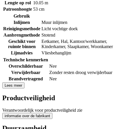
Lengte op rol
10.05 m
Patroonhoogte
53 cm
Gebruik
Inlijmen
Muur inlijmen
Reinigingsmethode
Licht vochtige doek
Aanbrengmethode
Stotend
Geschikt voor
Eetkamer
,
Hal
,
Kantoor/werkkamer
,
ruimte binnen
Kinderkamer
,
Slaapkamer
,
Woonkamer
Lijmadvies
Vliesbehanglijm
Technische kenmerken
Overschilderbaar
Nee
Verwijderbaar
Zonder resten droog verwijderbaar
Brandvertragend
Nee
Lees meer
Productveiligheid
Verantwoordelijk voor productveiligheid zie
informatie over de fabrikant
Duurzaamheid