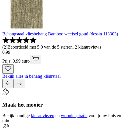
Behangstaal vliesbehang Bamboe weefsel goud (dessin 113303)
(
2
)
Beoordeeld met 5.0 van de 5 sterren, 2 klantreviews
0
.
99
Prijs: 0.99 euro
Bekijk alles in behang kleurstaal
Maak het mooier
Bekijk handige
klusadviezen
en
wooninspiratie
voor jouw huis en
tuin.