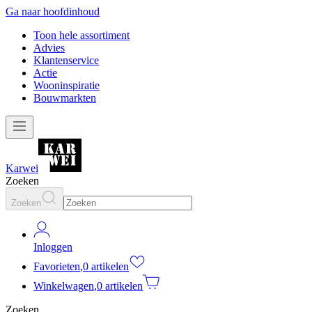
Ga naar hoofdinhoud
Toon hele assortiment
Advies
Klantenservice
Actie
Wooninspiratie
Bouwmarkten
Karwei
Zoeken
Zoeken
Inloggen
Favorieten
,
0 artikelen
Winkelwagen
,
0 artikelen
Zoeken