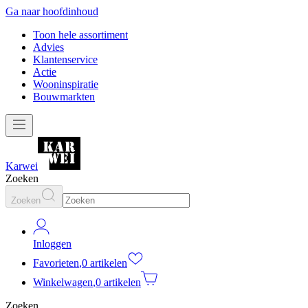
Ga naar hoofdinhoud
Toon hele assortiment
Advies
Klantenservice
Actie
Wooninspiratie
Bouwmarkten
Karwei
Zoeken
Zoeken
Inloggen
Favorieten
,
0 artikelen
Winkelwagen
,
0 artikelen
Zoeken