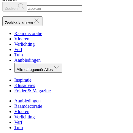
Zoeken
Zoekbalk sluiten
Raamdecoratie
Vloeren
Verlichting
Verf
Tuin
Aanbiedingen
Alle categorieën
Alles
Inspiratie
Klusadvies
Folder & Magazine
Aanbiedingen
Raamdecoratie
Vloeren
Verlichting
Verf
Tuin