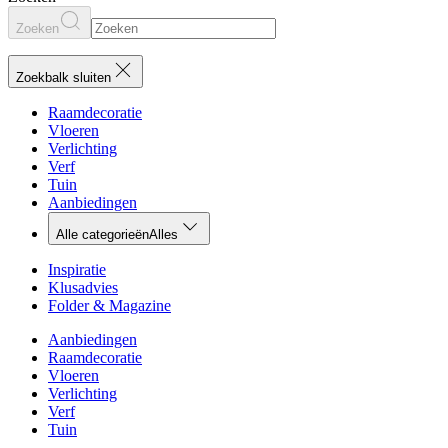
Zoeken
Zoekbalk sluiten
Raamdecoratie
Vloeren
Verlichting
Verf
Tuin
Aanbiedingen
Alle categorieën
Alles
Inspiratie
Klusadvies
Folder & Magazine
Aanbiedingen
Raamdecoratie
Vloeren
Verlichting
Verf
Tuin