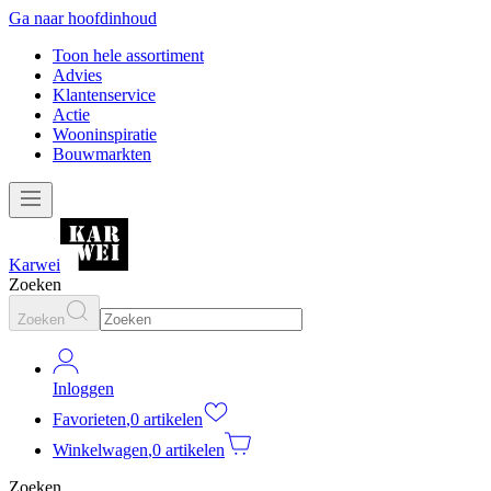
Ga naar hoofdinhoud
Toon hele assortiment
Advies
Klantenservice
Actie
Wooninspiratie
Bouwmarkten
Karwei
Zoeken
Zoeken
Inloggen
Favorieten
,
0 artikelen
Winkelwagen
,
0 artikelen
Zoeken