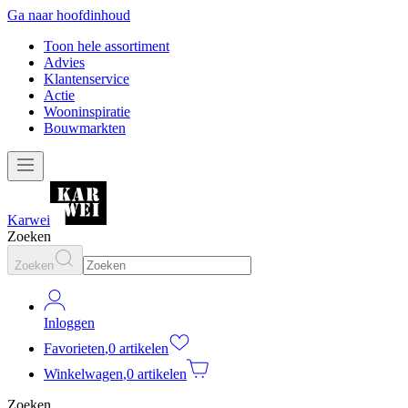
Ga naar hoofdinhoud
Toon hele assortiment
Advies
Klantenservice
Actie
Wooninspiratie
Bouwmarkten
Karwei
Zoeken
Zoeken
Inloggen
Favorieten
,
0 artikelen
Winkelwagen
,
0 artikelen
Zoeken