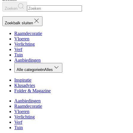
Zoeken
Zoekbalk sluiten
Raamdecoratie
Vloeren
Verlichting
Verf
Tuin
Aanbiedingen
Alle categorieën
Alles
Inspiratie
Klusadvies
Folder & Magazine
Aanbiedingen
Raamdecoratie
Vloeren
Verlichting
Verf
Tuin