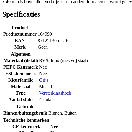
x 40 mm is bovendien verkrijgbaar in andere formaten en wordt geleve
Specificaties
Product
Productnummer
104990
EAN
8712513061516
Merk
Geen
Algemeen
Materiaal (detail)
RVS/ Inox (roestvrij staal)
PEFC Keurmerk
Nee
FSC-keurmerk
Nee
Kleurfamilie
Grijs
Materiaal
Metaal
Type
Versterkingshoek
Aantal stuks
4 stuks
Gebruik
Binnen/buitengebruik
Binnen
,
Buiten
Technische kenmerken
CE keurmerk
Nee