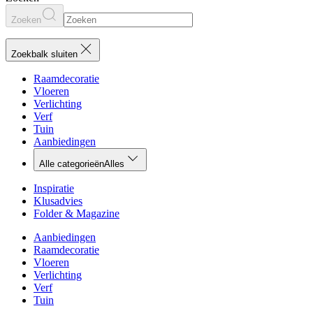
Zoeken
Zoekbalk sluiten
Raamdecoratie
Vloeren
Verlichting
Verf
Tuin
Aanbiedingen
Alle categorieën
Alles
Inspiratie
Klusadvies
Folder & Magazine
Aanbiedingen
Raamdecoratie
Vloeren
Verlichting
Verf
Tuin