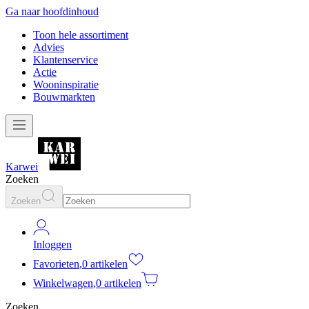
Ga naar hoofdinhoud
Toon hele assortiment
Advies
Klantenservice
Actie
Wooninspiratie
Bouwmarkten
Karwei
Zoeken
Zoeken
Inloggen
Favorieten
,
0 artikelen
Winkelwagen
,
0 artikelen
Zoeken