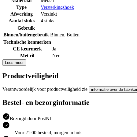
Materiaal
Metaal
Type
Versterkingshoek
Afwerking
Verzinkt
Aantal stuks
4 stuks
Gebruik
Binnen/buitengebruik
Binnen
,
Buiten
Technische kenmerken
CE keurmerk
Ja
Met ril
Nee
Lees meer
Productveiligheid
Verantwoordelijk voor productveiligheid zie
informatie over de fabrika
Bestel- en bezorginformatie
Bezorgd door PostNL
Voor 21:00 besteld, morgen in huis