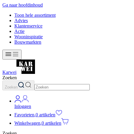
Ga naar hoofdinhoud
Toon hele assortiment
Advies
Klantenservice
Actie
Wooninspiratie
Bouwmarkten
Karwei
Zoeken
Zoeken
Inloggen
Favorieten
,
0 artikelen
Winkelwagen
,
0 artikelen
Zoeken