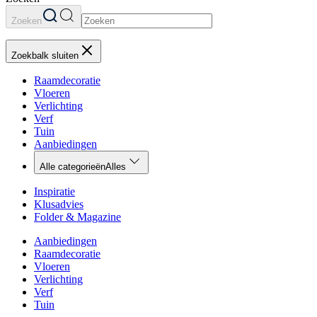
Zoeken
Zoekbalk sluiten
Raamdecoratie
Vloeren
Verlichting
Verf
Tuin
Aanbiedingen
Alle categorieën
Alles
Inspiratie
Klusadvies
Folder & Magazine
Aanbiedingen
Raamdecoratie
Vloeren
Verlichting
Verf
Tuin