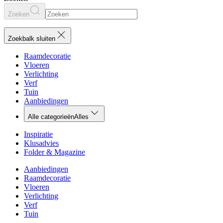
Zoeken
Zoekbalk sluiten
Raamdecoratie
Vloeren
Verlichting
Verf
Tuin
Aanbiedingen
Alle categorieën
Alles
Inspiratie
Klusadvies
Folder & Magazine
Aanbiedingen
Raamdecoratie
Vloeren
Verlichting
Verf
Tuin