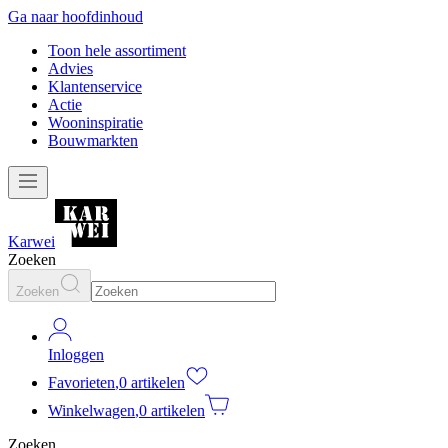
Ga naar hoofdinhoud
Toon hele assortiment
Advies
Klantenservice
Actie
Wooninspiratie
Bouwmarkten
Karwei
Zoeken
Zoeken
Inloggen
Favorieten
,
0 artikelen
Winkelwagen
,
0 artikelen
Zoeken