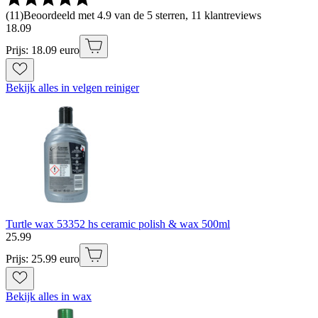
(
11
)
Beoordeeld met 4.9 van de 5 sterren, 11 klantreviews
18
.
09
Prijs: 18.09 euro
Bekijk alles in velgen reiniger
Turtle wax 53352 hs ceramic polish & wax 500ml
25
.
99
Prijs: 25.99 euro
Bekijk alles in wax