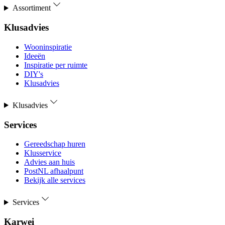
Assortiment
Klusadvies
Wooninspiratie
Ideeën
Inspiratie per ruimte
DIY's
Klusadvies
Klusadvies
Services
Gereedschap huren
Klusservice
Advies aan huis
PostNL afhaalpunt
Bekijk alle services
Services
Karwei