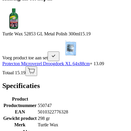
Turtle Wax 52853 GL Metal Polish 300ml
15.19
Voeg product toe aan set
Protecton Microvezel Droogdoek XL 64x88cm
+ 13.09
Totaal 15.19
Specificaties
Product
Productnummer
550747
EAN
5010322776328
Gewicht product
298 gr
Merk
Turtle Wax