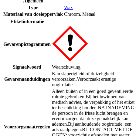
Algemeen
Type
Wax
Materiaal van doeloppervlak
Chroom
,
Metaal
Etiketinformatie
Gevarenpictogrammen
Signaalwoord
Waarschuwing
Kan slaperigheid of duizeligheid
Gevarenaanduidingen
veroorzaken.
Veroorzaakt ernstige
oogirritatie.
Alleen buiten of in een goed geventileerde
ruimte gebruiken.
Bij het inwinnen van
medisch advies, de verpakking of het etiket
ter beschikking houden.
NA INADEMING:
de persoon in de frisse lucht brengen en
ervoor zorgen dat deze gemakkelijk kan
ademen.
Bij aanhoudende oogirritatie: een
Voorzorgsmaatregelen
arts raadplegen.
BIJ CONTACT MET DE
OGEN: voorzichtig afspoelen met water