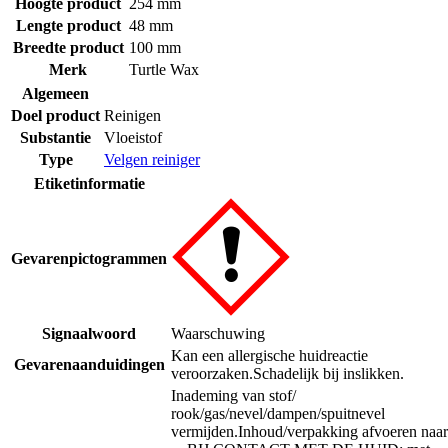
Hoogte product
254 mm
Lengte product
48 mm
Breedte product
100 mm
Merk
Turtle Wax
Algemeen
Doel product
Reinigen
Substantie
Vloeistof
Type
Velgen reiniger
Etiketinformatie
Gevarenpictogrammen
Signaalwoord
Waarschuwing
Kan een allergische huidreactie
Gevarenaanduidingen
veroorzaken.
Schadelijk bij inslikken.
Inademing van stof/
rook/gas/nevel/dampen/spuitnevel
vermijden.
Inhoud/verpakking afvoeren naar