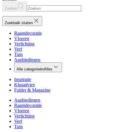
Zoeken
Zoekbalk sluiten
Raamdecoratie
Vloeren
Verlichting
Verf
Tuin
Aanbiedingen
Alle categorieën
Alles
Inspiratie
Klusadvies
Folder & Magazine
Aanbiedingen
Raamdecoratie
Vloeren
Verlichting
Verf
Tuin