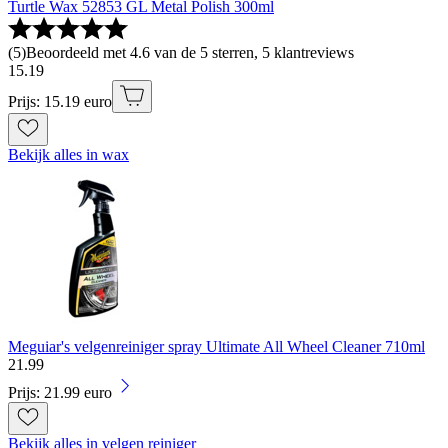
Turtle Wax 52853 GL Metal Polish 300ml
(
5
)
Beoordeeld met 4.6 van de 5 sterren, 5 klantreviews
15
.
19
Prijs: 15.19 euro
Bekijk alles in wax
Meguiar's velgenreiniger spray Ultimate All Wheel Cleaner 710ml
21
.
99
Prijs: 21.99 euro
Bekijk alles in velgen reiniger