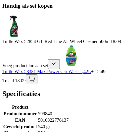
Handig als set kopen
Turtle Wax 52854 GL Red Line All Wheel Cleaner 500ml
18.09
Voeg product toe aan set
Turtle Wax 53381 Max-Power Car Wash 1,42L
+ 15.49
Totaal 18.09
Specificaties
Product
Productnummer
599840
EAN
5010322776137
Gewicht product
540 gr