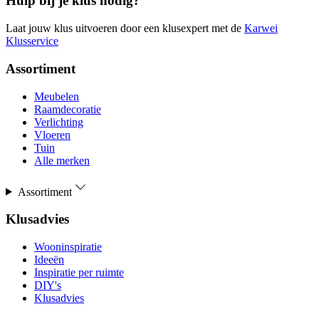
Hulp bij je klus nodig?
Laat jouw klus uitvoeren door een klusexpert met de
Karwei
Klusservice
Assortiment
Meubelen
Raamdecoratie
Verlichting
Vloeren
Tuin
Alle merken
Assortiment
Klusadvies
Wooninspiratie
Ideeën
Inspiratie per ruimte
DIY's
Klusadvies