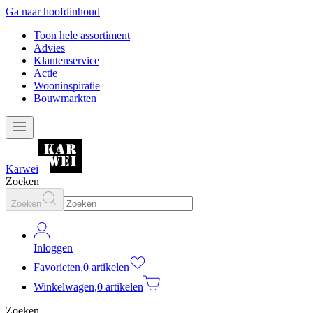
Ga naar hoofdinhoud
Toon hele assortiment
Advies
Klantenservice
Actie
Wooninspiratie
Bouwmarkten
Karwei
Zoeken
Zoeken
Inloggen
Favorieten
,
0 artikelen
Winkelwagen
,
0 artikelen
Zoeken