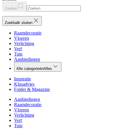
Zoeken
Zoekbalk sluiten
Raamdecoratie
Vloeren
Verlichting
Verf
Tuin
Aanbiedingen
Alle categorieën
Alles
Inspiratie
Klusadvies
Folder & Magazine
Aanbiedingen
Raamdecoratie
Vloeren
Verlichting
Verf
Tuin