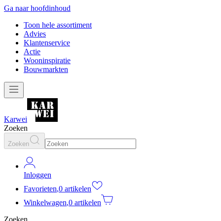
Ga naar hoofdinhoud
Toon hele assortiment
Advies
Klantenservice
Actie
Wooninspiratie
Bouwmarkten
Karwei
Zoeken
Zoeken
Inloggen
Favorieten
,
0 artikelen
Winkelwagen
,
0 artikelen
Zoeken