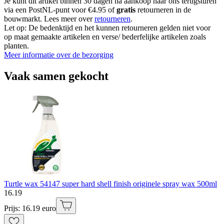
Je kunt dit artikel binnen 30 dagen na aankoop naar ons terugsturen
via een PostNL-punt voor €4.95 of
gratis
retourneren in de
bouwmarkt. Lees meer over
retourneren
.
Let op: De bedenktijd en het kunnen retourneren gelden niet voor
op maat gemaakte artikelen en verse/ bederfelijke artikelen zoals
planten.
Meer informatie over de bezorging
Vaak samen gekocht
Turtle wax 54147 super hard shell finish originele spray wax 500ml
16
.
19
Prijs: 16.19 euro