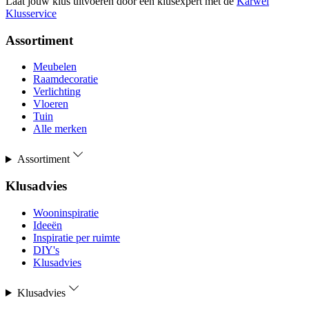
Laat jouw klus uitvoeren door een klusexpert met de
Karwei
Klusservice
Assortiment
Meubelen
Raamdecoratie
Verlichting
Vloeren
Tuin
Alle merken
Assortiment
Klusadvies
Wooninspiratie
Ideeën
Inspiratie per ruimte
DIY's
Klusadvies
Klusadvies