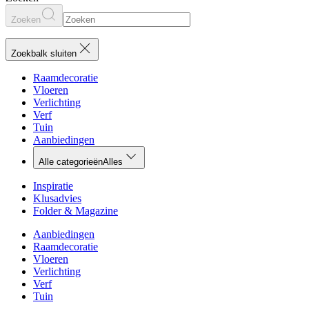
Zoeken
Zoekbalk sluiten
Raamdecoratie
Vloeren
Verlichting
Verf
Tuin
Aanbiedingen
Alle categorieën
Alles
Inspiratie
Klusadvies
Folder & Magazine
Aanbiedingen
Raamdecoratie
Vloeren
Verlichting
Verf
Tuin