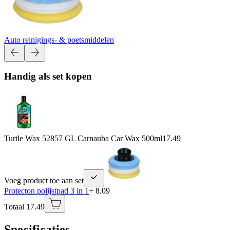
Auto reinigings- & poetsmiddelen
Handig als set kopen
Turtle Wax 52857 GL Carnauba Car Wax 500ml
17.49
Voeg product toe aan set
Protecton polijstpad 3 in 1
+ 8.09
Totaal 17.49
Specificaties