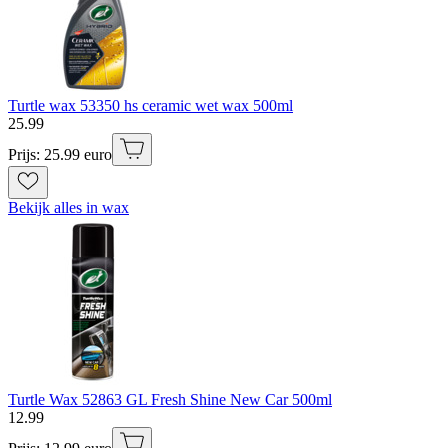
Turtle wax 53350 hs ceramic wet wax 500ml
25
.
99
Prijs: 25.99 euro
Bekijk alles in wax
Turtle Wax 52863 GL Fresh Shine New Car 500ml
12
.
99