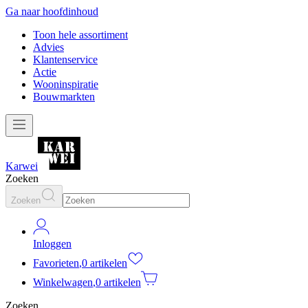
Ga naar hoofdinhoud
Toon hele assortiment
Advies
Klantenservice
Actie
Wooninspiratie
Bouwmarkten
Karwei
Zoeken
Zoeken
Inloggen
Favorieten
,
0 artikelen
Winkelwagen
,
0 artikelen
Zoeken