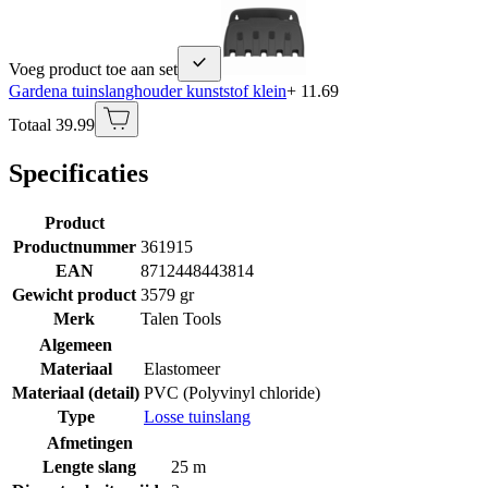
Voeg product toe aan set
Gardena tuinslanghouder kunststof klein
+ 11.69
Totaal 39.99
Specificaties
Product
Productnummer
361915
EAN
8712448443814
Gewicht product
3579 gr
Merk
Talen Tools
Algemeen
Materiaal
Elastomeer
Materiaal (detail)
PVC (Polyvinyl chloride)
Type
Losse tuinslang
Afmetingen
Lengte slang
25 m