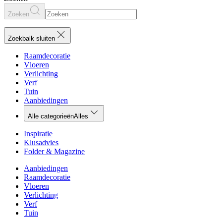
Zoeken
Zoekbalk sluiten
Raamdecoratie
Vloeren
Verlichting
Verf
Tuin
Aanbiedingen
Alle categorieën
Alles
Inspiratie
Klusadvies
Folder & Magazine
Aanbiedingen
Raamdecoratie
Vloeren
Verlichting
Verf
Tuin