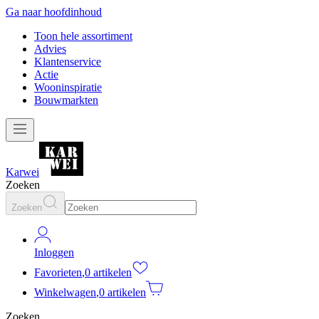
Ga naar hoofdinhoud
Toon hele assortiment
Advies
Klantenservice
Actie
Wooninspiratie
Bouwmarkten
Karwei
Zoeken
Zoeken
Inloggen
Favorieten
,
0 artikelen
Winkelwagen
,
0 artikelen
Zoeken