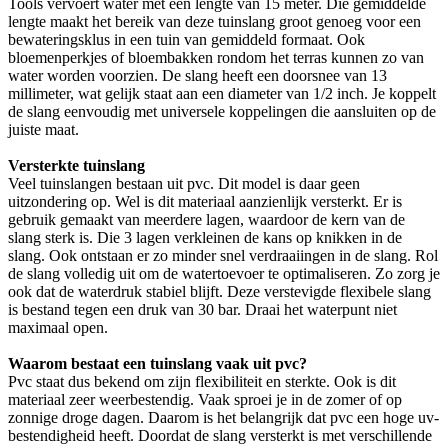
Tools vervoert water met een lengte van 15 meter. Die gemiddelde
lengte maakt het bereik van deze tuinslang groot genoeg voor een
bewateringsklus in een tuin van gemiddeld formaat. Ook
bloemenperkjes of bloembakken rondom het terras kunnen zo van
water worden voorzien. De slang heeft een doorsnee van 13
millimeter, wat gelijk staat aan een diameter van 1/2 inch. Je koppelt
de slang eenvoudig met universele koppelingen die aansluiten op de
juiste maat.
Versterkte tuinslang
Veel tuinslangen bestaan uit pvc. Dit model is daar geen
uitzondering op. Wel is dit materiaal aanzienlijk versterkt. Er is
gebruik gemaakt van meerdere lagen, waardoor de kern van de
slang sterk is. Die 3 lagen verkleinen de kans op knikken in de
slang. Ook ontstaan er zo minder snel verdraaiingen in de slang. Rol
de slang volledig uit om de watertoevoer te optimaliseren. Zo zorg je
ook dat de waterdruk stabiel blijft. Deze verstevigde flexibele slang
is bestand tegen een druk van 30 bar. Draai het waterpunt niet
maximaal open.
Waarom bestaat een tuinslang vaak uit pvc?
Pvc staat dus bekend om zijn flexibiliteit en sterkte. Ook is dit
materiaal zeer weerbestendig. Vaak sproei je in de zomer of op
zonnige droge dagen. Daarom is het belangrijk dat pvc een hoge uv-
bestendigheid heeft. Doordat de slang versterkt is met verschillende