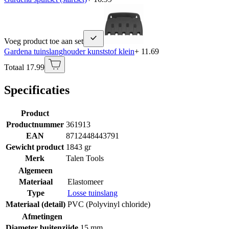
Voeg product toe aan set
Gardena tuinslanghouder kunststof klein
+ 11.69
Totaal 17.99
Specificaties
Product
Productnummer
361913
EAN
8712448443791
Gewicht product
1843 gr
Merk
Talen Tools
Algemeen
Materiaal
Elastomeer
Type
Losse tuinslang
Materiaal (detail)
PVC (Polyvinyl chloride)
Afmetingen
Diameter buitenzijde
15 mm