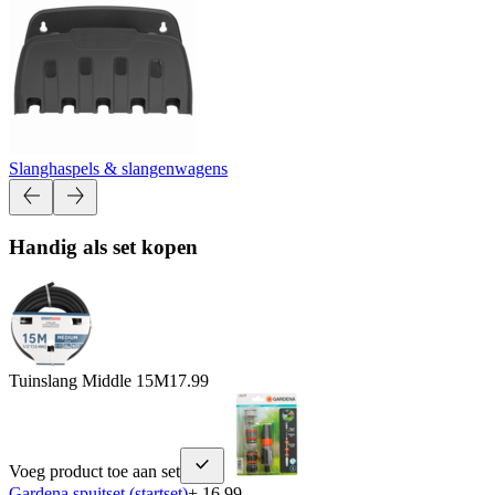
Slanghaspels & slangenwagens
Handig als set kopen
Tuinslang Middle 15M
17.99
Voeg product toe aan set
Gardena spuitset (startset)
+ 16.99