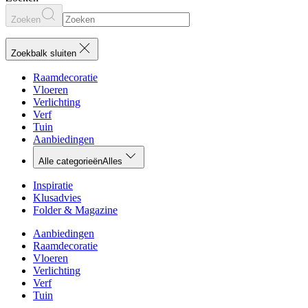
Zoeken
Zoekbalk sluiten
Raamdecoratie
Vloeren
Verlichting
Verf
Tuin
Aanbiedingen
Alle categorieën
Alles
Inspiratie
Klusadvies
Folder & Magazine
Aanbiedingen
Raamdecoratie
Vloeren
Verlichting
Verf
Tuin