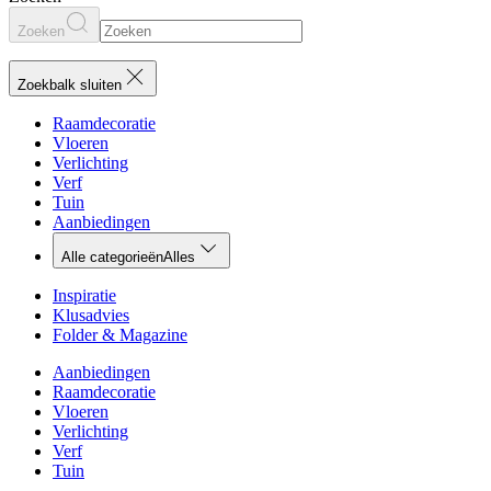
Zoeken
Zoekbalk sluiten
Raamdecoratie
Vloeren
Verlichting
Verf
Tuin
Aanbiedingen
Alle categorieën
Alles
Inspiratie
Klusadvies
Folder & Magazine
Aanbiedingen
Raamdecoratie
Vloeren
Verlichting
Verf
Tuin