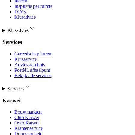
Ideeën
Inspiratie per ruimte
DIY's
Klusadvies
Klusadvies
Services
Gereedschap huren
Klusservice
Advies aan huis
PostNL afhaalpunt
Bekijk alle services
Services
Karwei
Bouwmarkten
Club Karwei
Over Karwei
Klantenservice
Duurzaamheid