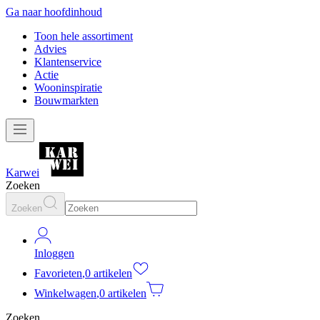
Ga naar hoofdinhoud
Toon hele assortiment
Advies
Klantenservice
Actie
Wooninspiratie
Bouwmarkten
Karwei
Zoeken
Zoeken
Inloggen
Favorieten
,
0 artikelen
Winkelwagen
,
0 artikelen
Zoeken