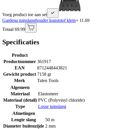
Voeg product toe aan set
Gardena tuinslanghouder kunststof klein
+ 11.69
Totaal 69.99
Specificaties
Product
Productnummer
361917
EAN
8712448443821
Gewicht product
7158 gr
Merk
Talen Tools
Algemeen
Materiaal
Elastomeer
Materiaal (detail)
PVC (Polyvinyl chloride)
Type
Losse tuinslang
Afmetingen
Lengte slang
50 m
Diameter buitenzijde
2 mm