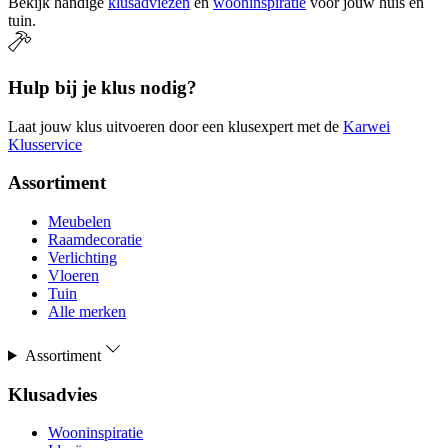
Bekijk handige
klusadviezen
en
wooninspiratie
voor jouw huis en
tuin.
Hulp bij je klus nodig?
Laat jouw klus uitvoeren door een klusexpert met de
Karwei
Klusservice
Assortiment
Meubelen
Raamdecoratie
Verlichting
Vloeren
Tuin
Alle merken
Assortiment
Klusadvies
Wooninspiratie