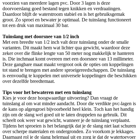
voorzien van meerdere lagen pvc. Door 3 lagen is deze
doorvoerslang goed bestand tegen knikken en verdraaiingen.
Daardoor blijft de waterstroom stabiel en is het gebruiksgemak
groot. Zo sproei en bewater je optimaal. De tuinslang functioneert
tot een druk van maximaal 30 bar.
Tuinslang met doorsnee van 1/2 inch
Met een breedte van 1/2 inch valt deze tuinslang onder de smalle
varianten. Dit maakt hem wat lichter qua gewicht, waardoor deze
zeker over die flinke lengte van 50 meter nog makkelijk te hanteren
is. Die inchmaat komt overeen met een doorsnee van 13 millimeter.
Deze gangbare maat maakt vergroot ook de opties om koppelingen
tot stand te brengen met andere sproeigereedschappen. De tuinslang
is eenvoudig te koppelen met universele koppelingen die beschikken
over dezelfde breedtemaat.
Tips voor het bewateren met een tuinslang
Kies je voor deze hoogwaardige uitvoering? Dan vraagt de
tuinslang al om wat minder aandacht. Door die verdikte pvc-lagen is
de kans op algengroei bijvoorbeeld heel klein. Toch kan het handig
zijn om de slang wel goed uit te laten druppelen na gebruik. Dit
scheelt ook weer wat gewicht, wanneer je de tuinslang verplaatst.
Tijdens het sproeien is het belangrijk dat je de slang niet laat schuren
over scherpe materialen en ondergronden. Zo voorkom je lekkages.
Daarnaast rol je de slang helemaal uit en zorg je dat de watertoevoer