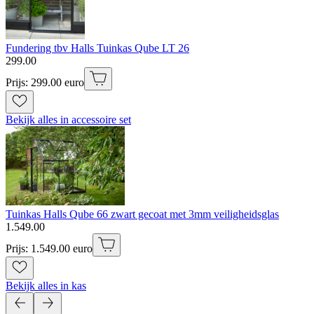
Fundering tbv Halls Tuinkas Qube LT 26
299
.
00
Prijs: 299.00 euro
Bekijk alles in accessoire set
Tuinkas Halls Qube 66 zwart gecoat met 3mm veiligheidsglas
1
.
549
.
00
Prijs: 1.549.00 euro
Bekijk alles in kas