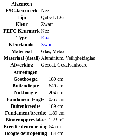
Algemeen
FSC-keurmerk
Nee
Lijn
Qube LT26
Kleur
Zwart
PEFC Keurmerk
Nee
Type
Kas
Kleurfamilie
Zwart
Materiaal
Glas
,
Metaal
Materiaal (detail)
Aluminium
,
Veiligheidsglas
Afwerking
Gecoat
,
Gegalvaniseerd
Afmetingen
Goothoogte
189 cm
Buitendiepte
649 cm
Nokhoogte
204 cm
Fundament lengte
0.65 cm
Buitenbreedte
189 cm
Fundament breedte
1.89 cm
Binnenoppervlakte
1.23 m²
Breedte deuropening
64 cm
Hoogte deuropening
184 cm