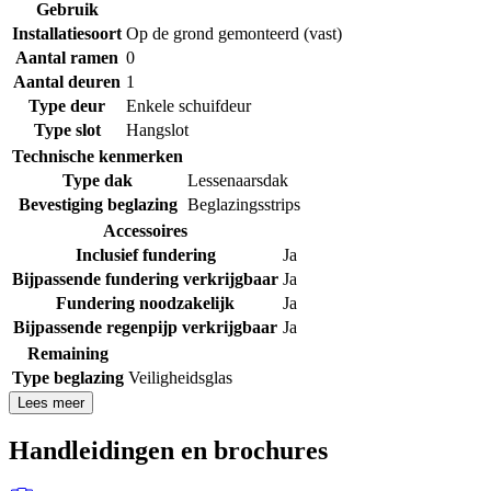
Gebruik
Installatiesoort
Op de grond gemonteerd (vast)
Aantal ramen
0
Aantal deuren
1
Type deur
Enkele schuifdeur
Type slot
Hangslot
Technische kenmerken
Type dak
Lessenaarsdak
Bevestiging beglazing
Beglazingsstrips
Accessoires
Inclusief fundering
Ja
Bijpassende fundering verkrijgbaar
Ja
Fundering noodzakelijk
Ja
Bijpassende regenpijp verkrijgbaar
Ja
Remaining
Type beglazing
Veiligheidsglas
Lees meer
Handleidingen en brochures