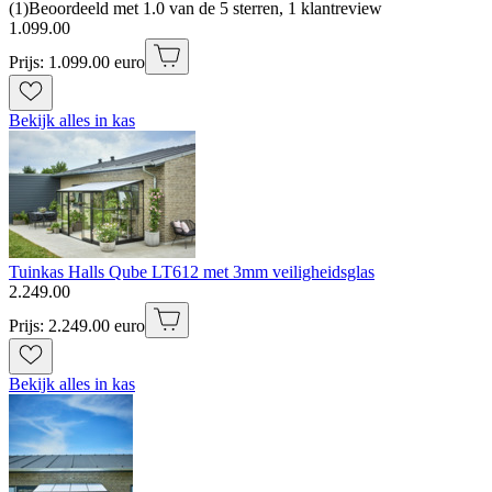
(
1
)
Beoordeeld met 1.0 van de 5 sterren, 1 klantreview
1
.
099
.
00
Prijs: 1.099.00 euro
Bekijk alles in kas
Tuinkas Halls Qube LT612 met 3mm veiligheidsglas
2
.
249
.
00
Prijs: 2.249.00 euro
Bekijk alles in kas