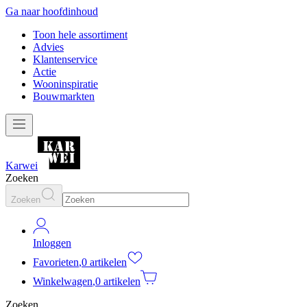
Ga naar hoofdinhoud
Toon hele assortiment
Advies
Klantenservice
Actie
Wooninspiratie
Bouwmarkten
Karwei
Zoeken
Zoeken
Inloggen
Favorieten
,
0 artikelen
Winkelwagen
,
0 artikelen
Zoeken