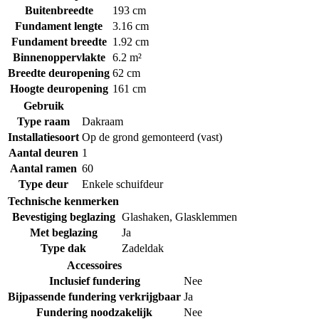
Buitenbreedte
193 cm
Fundament lengte
3.16 cm
Fundament breedte
1.92 cm
Binnenoppervlakte
6.2 m²
Breedte deuropening
62 cm
Hoogte deuropening
161 cm
Gebruik
Type raam
Dakraam
Installatiesoort
Op de grond gemonteerd (vast)
Aantal deuren
1
Aantal ramen
60
Type deur
Enkele schuifdeur
Technische kenmerken
Bevestiging beglazing
Glashaken
,
Glasklemmen
Met beglazing
Ja
Type dak
Zadeldak
Accessoires
Inclusief fundering
Nee
Bijpassende fundering verkrijgbaar
Ja
Fundering noodzakelijk
Nee