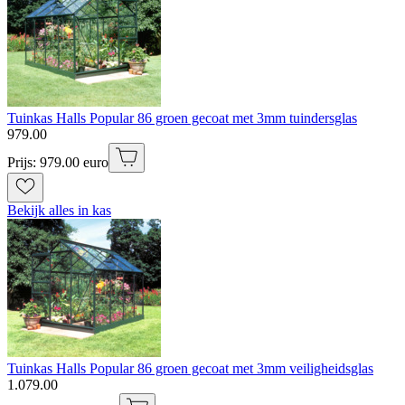
Tuinkas Halls Popular 86 groen gecoat met 3mm tuindersglas
979
.
00
Prijs: 979.00 euro
Bekijk alles in kas
Tuinkas Halls Popular 86 groen gecoat met 3mm veiligheidsglas
1
.
079
.
00