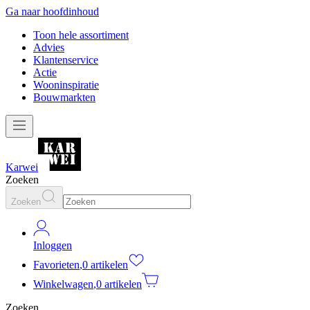
Ga naar hoofdinhoud
Toon hele assortiment
Advies
Klantenservice
Actie
Wooninspiratie
Bouwmarkten
Karwei
Zoeken
Zoeken
Inloggen
Favorieten
,
0 artikelen
Winkelwagen
,
0 artikelen
Zoeken