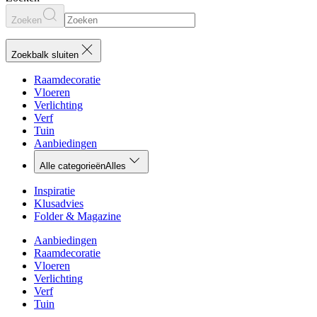
Zoeken
Zoekbalk sluiten
Raamdecoratie
Vloeren
Verlichting
Verf
Tuin
Aanbiedingen
Alle categorieën
Alles
Inspiratie
Klusadvies
Folder & Magazine
Aanbiedingen
Raamdecoratie
Vloeren
Verlichting
Verf
Tuin