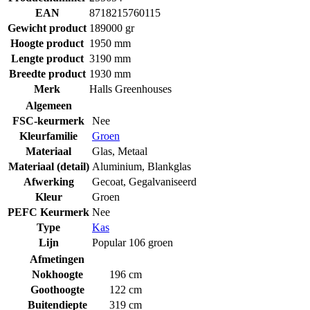
EAN
8718215760115
Gewicht product
189000 gr
Hoogte product
1950 mm
Lengte product
3190 mm
Breedte product
1930 mm
Merk
Halls Greenhouses
Algemeen
FSC-keurmerk
Nee
Kleurfamilie
Groen
Materiaal
Glas
,
Metaal
Materiaal (detail)
Aluminium
,
Blankglas
Afwerking
Gecoat
,
Gegalvaniseerd
Kleur
Groen
PEFC Keurmerk
Nee
Type
Kas
Lijn
Popular 106 groen
Afmetingen
Nokhoogte
196 cm
Goothoogte
122 cm
Buitendiepte
319 cm