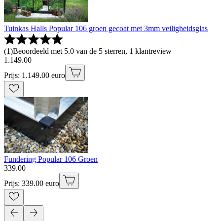
Tuinkas Halls Popular 106 groen gecoat met 3mm veiligheidsglas
(
1
)
Beoordeeld met 5.0 van de 5 sterren, 1 klantreview
1
.
149
.
00
Prijs: 1.149.00 euro
Fundering Popular 106 Groen
339
.
00
Prijs: 339.00 euro