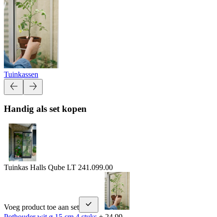
Tuinkassen
Handig als set kopen
Tuinkas Halls Qube LT 24
1.099.00
Voeg product toe aan set
Pothouder wit ø 15 cm 4 stuks
+ 24.99