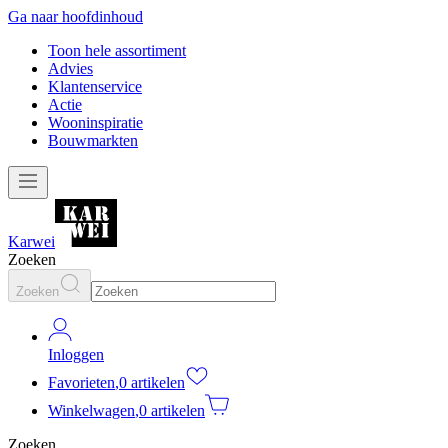
Ga naar hoofdinhoud
Toon hele assortiment
Advies
Klantenservice
Actie
Wooninspiratie
Bouwmarkten
Karwei
Zoeken
Zoeken
Inloggen
Favorieten
,
0 artikelen
Winkelwagen
,
0 artikelen
Zoeken