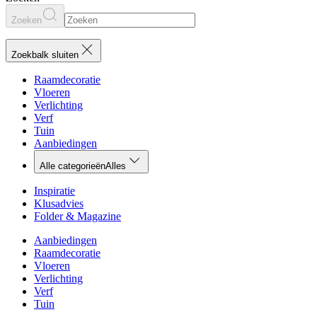
Zoeken
Zoekbalk sluiten
Raamdecoratie
Vloeren
Verlichting
Verf
Tuin
Aanbiedingen
Alle categorieën
Alles
Inspiratie
Klusadvies
Folder & Magazine
Aanbiedingen
Raamdecoratie
Vloeren
Verlichting
Verf
Tuin