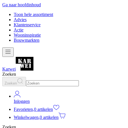
Ga naar hoofdinhoud
Toon hele assortiment
Advies
Klantenservice
Actie
Wooninspiratie
Bouwmarkten
Karwei
Zoeken
Zoeken
Inloggen
Favorieten
,
0 artikelen
Winkelwagen
,
0 artikelen
Zoeken