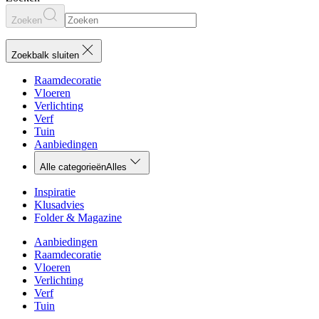
Zoeken
Zoekbalk sluiten
Raamdecoratie
Vloeren
Verlichting
Verf
Tuin
Aanbiedingen
Alle categorieën
Alles
Inspiratie
Klusadvies
Folder & Magazine
Aanbiedingen
Raamdecoratie
Vloeren
Verlichting
Verf
Tuin