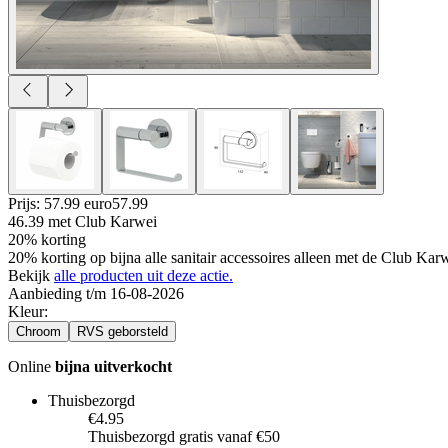
Prijs: 57.99 euro
57
.
99
46.39
met Club Karwei
20% korting
20% korting op bijna alle sanitair accessoires alleen met de Club Ka
Bekijk
alle producten uit deze actie.
Aanbieding t/m 16-08-2026
Kleur
:
Chroom
RVS geborsteld
Online
bijna uitverkocht
Thuisbezorgd
€4.95
Thuisbezorgd gratis vanaf €50