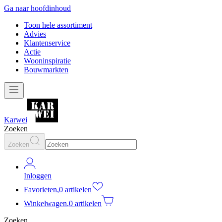
Ga naar hoofdinhoud
Toon hele assortiment
Advies
Klantenservice
Actie
Wooninspiratie
Bouwmarkten
Karwei
Zoeken
Zoeken
Inloggen
Favorieten
,
0 artikelen
Winkelwagen
,
0 artikelen
Zoeken