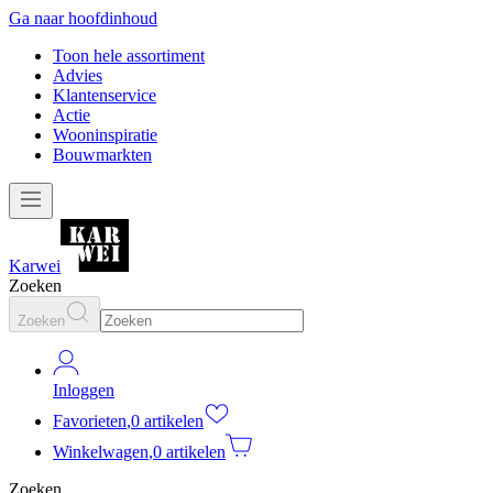
Ga naar hoofdinhoud
Toon hele assortiment
Advies
Klantenservice
Actie
Wooninspiratie
Bouwmarkten
Karwei
Zoeken
Zoeken
Inloggen
Favorieten
,
0 artikelen
Winkelwagen
,
0 artikelen
Zoeken