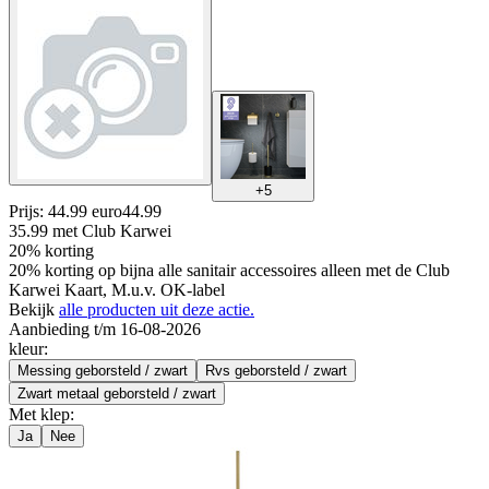
+
5
Prijs: 44.99 euro
44
.
99
35.99
met Club Karwei
20% korting
20% korting op bijna alle sanitair accessoires alleen met de Club
Karwei Kaart, M.u.v. OK-label
Bekijk
alle producten uit deze actie.
Aanbieding t/m 16-08-2026
kleur
:
Messing geborsteld / zwart
Rvs geborsteld / zwart
Zwart metaal geborsteld / zwart
Met klep
:
Ja
Nee