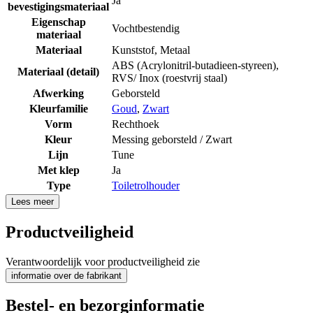
Ja
bevestigingsmateriaal
Eigenschap
Vochtbestendig
materiaal
Materiaal
Kunststof
,
Metaal
ABS (Acrylonitril-butadieen-styreen)
,
Materiaal (detail)
RVS/ Inox (roestvrij staal)
Afwerking
Geborsteld
Kleurfamilie
Goud
,
Zwart
Vorm
Rechthoek
Kleur
Messing geborsteld / Zwart
Lijn
Tune
Met klep
Ja
Type
Toiletrolhouder
Lees meer
Productveiligheid
Verantwoordelijk voor productveiligheid zie
informatie over de fabrikant
Bestel- en bezorginformatie