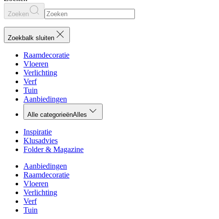
Zoeken
Zoekbalk sluiten
Raamdecoratie
Vloeren
Verlichting
Verf
Tuin
Aanbiedingen
Alle categorieën
Alles
Inspiratie
Klusadvies
Folder & Magazine
Aanbiedingen
Raamdecoratie
Vloeren
Verlichting
Verf
Tuin