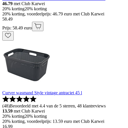
46.79
met Club Karwei
20% korting
20% korting
20% korting, voordeelprijs: 46.79 euro met Club Karwei
58
.
49
Prijs: 58.49 euro
Curver wasmand Style vintage antraciet 45 l
(
48
)
Beoordeeld met 4.4 van de 5 sterren, 48 klantreviews
13.59
met Club Karwei
20% korting
20% korting
20% korting, voordeelprijs: 13.59 euro met Club Karwei
16
.
99