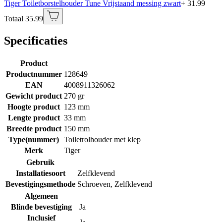
Tiger Toiletborstelhouder Tune Vrijstaand messing zwart
+ 31.99
Totaal 35.99
Specificaties
Product
Productnummer
128649
EAN
4008911326062
Gewicht product
270 gr
Hoogte product
123 mm
Lengte product
33 mm
Breedte product
150 mm
Type(nummer)
Toiletrolhouder met klep
Merk
Tiger
Gebruik
Installatiesoort
Zelfklevend
Bevestigingsmethode
Schroeven
,
Zelfklevend
Algemeen
Blinde bevestiging
Ja
Inclusief