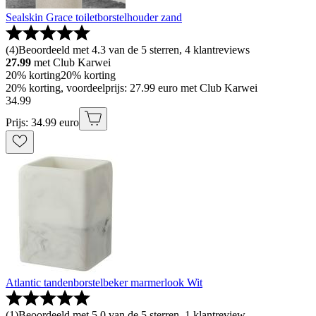
Sealskin Grace toiletborstelhouder zand
(
4
)
Beoordeeld met 4.3 van de 5 sterren, 4 klantreviews
27.99
met Club Karwei
20% korting
20% korting
20% korting, voordeelprijs: 27.99 euro met Club Karwei
34
.
99
Prijs: 34.99 euro
Atlantic tandenborstelbeker marmerlook Wit
(
1
)
Beoordeeld met 5.0 van de 5 sterren, 1 klantreview