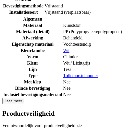
Bevestigingsmethode
Vrijstaand
Installatiesoort
Vrijstaand (verplaatsbaar)
Algemeen
Materiaal
Kunststof
Materiaal (detail)
PP (Polypropyleen/polypropeen)
Afwerking
Behandeld
Eigenschap materiaal
Vochtbestendig
Kleurfamilie
Wit
Vorm
Cilinder
Kleur
Wit / Lichtgrijs
Lijn
Tess
Type
Toiletborstelhouder
Met klep
Nee
Blinde bevestiging
Nee
Inclusief bevestigingsmateriaal
Nee
Lees meer
Productveiligheid
Verantwoordelijk voor productveiligheid zie