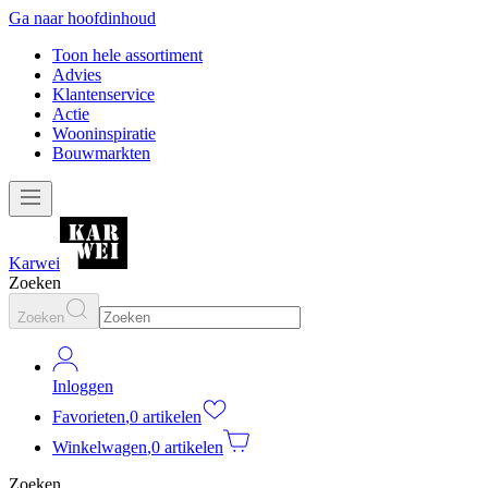
Ga naar hoofdinhoud
Toon hele assortiment
Advies
Klantenservice
Actie
Wooninspiratie
Bouwmarkten
Karwei
Zoeken
Zoeken
Inloggen
Favorieten
,
0 artikelen
Winkelwagen
,
0 artikelen
Zoeken