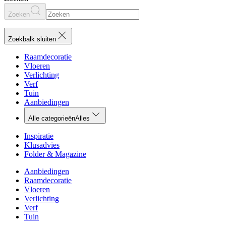
Zoeken
Zoekbalk sluiten
Raamdecoratie
Vloeren
Verlichting
Verf
Tuin
Aanbiedingen
Alle categorieën
Alles
Inspiratie
Klusadvies
Folder & Magazine
Aanbiedingen
Raamdecoratie
Vloeren
Verlichting
Verf
Tuin