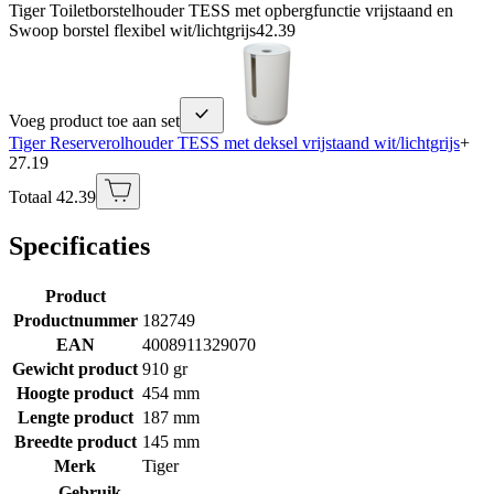
Tiger Toiletborstelhouder TESS met opbergfunctie vrijstaand en
Swoop borstel flexibel wit/lichtgrijs
42.39
Voeg product toe aan set
Tiger Reserverolhouder TESS met deksel vrijstaand wit/lichtgrijs
+
27.19
Totaal 42.39
Specificaties
Product
Productnummer
182749
EAN
4008911329070
Gewicht product
910 gr
Hoogte product
454 mm
Lengte product
187 mm
Breedte product
145 mm
Merk
Tiger
Gebruik