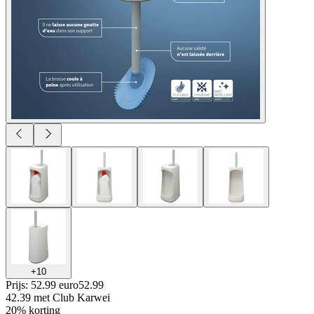
+
10
Prijs: 52.99 euro
52
.
99
42.39
met Club Karwei
20% korting