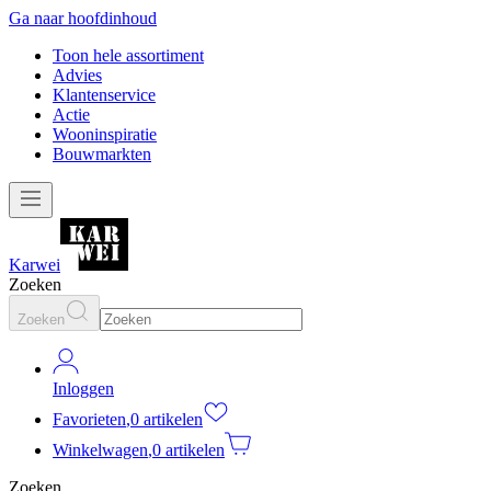
Ga naar hoofdinhoud
Toon hele assortiment
Advies
Klantenservice
Actie
Wooninspiratie
Bouwmarkten
Karwei
Zoeken
Zoeken
Inloggen
Favorieten
,
0 artikelen
Winkelwagen
,
0 artikelen
Zoeken