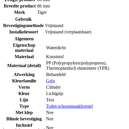
Breedte product
86 mm
Merk
Tiger
Gebruik
Bevestigingsmethode
Vrijstaand
Installatiesoort
Vrijstaand (verplaatsbaar)
Algemeen
Eigenschap
Waterdicht
materiaal
Materiaal
Kunststof
PP (Polypropyleen/polypropeen)
,
Materiaal (detail)
Thermoplastisch elastomeer (TPR)
Afwerking
Behandeld
Kleurfamilie
Grijs
Vorm
Cilinder
Kleur
Lichtgrijs
Lijn
Tess
Type
Toilet-schoonmaakborstel
Met klep
Nee
Blinde bevestiging
Nee
Inclusief
Nee