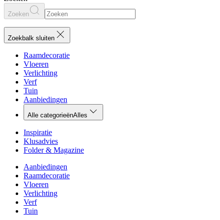
Zoeken
Zoekbalk sluiten
Raamdecoratie
Vloeren
Verlichting
Verf
Tuin
Aanbiedingen
Alle categorieën
Alles
Inspiratie
Klusadvies
Folder & Magazine
Aanbiedingen
Raamdecoratie
Vloeren
Verlichting
Verf
Tuin