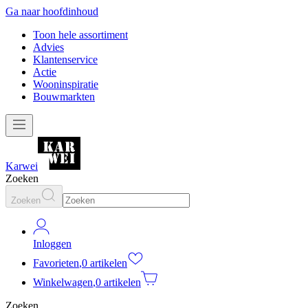
Ga naar hoofdinhoud
Toon hele assortiment
Advies
Klantenservice
Actie
Wooninspiratie
Bouwmarkten
Karwei
Zoeken
Zoeken
Inloggen
Favorieten
,
0 artikelen
Winkelwagen
,
0 artikelen
Zoeken