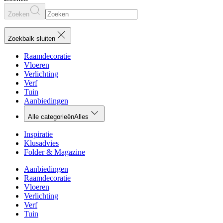
Zoeken
Zoekbalk sluiten
Raamdecoratie
Vloeren
Verlichting
Verf
Tuin
Aanbiedingen
Alle categorieën
Alles
Inspiratie
Klusadvies
Folder & Magazine
Aanbiedingen
Raamdecoratie
Vloeren
Verlichting
Verf
Tuin