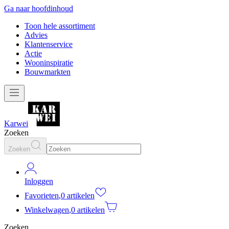
Ga naar hoofdinhoud
Toon hele assortiment
Advies
Klantenservice
Actie
Wooninspiratie
Bouwmarkten
Karwei
Zoeken
Zoeken
Inloggen
Favorieten
,
0 artikelen
Winkelwagen
,
0 artikelen
Zoeken