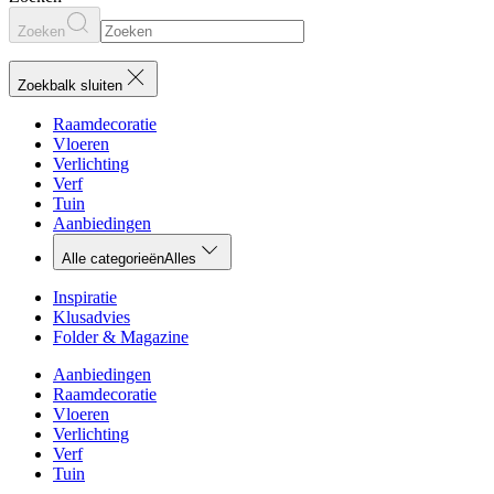
Zoeken
Zoekbalk sluiten
Raamdecoratie
Vloeren
Verlichting
Verf
Tuin
Aanbiedingen
Alle categorieën
Alles
Inspiratie
Klusadvies
Folder & Magazine
Aanbiedingen
Raamdecoratie
Vloeren
Verlichting
Verf
Tuin