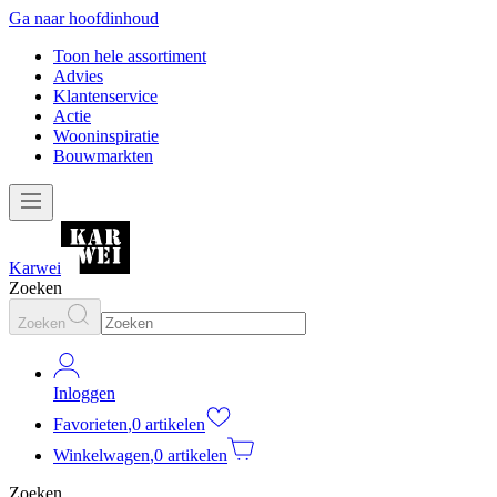
Ga naar hoofdinhoud
Toon hele assortiment
Advies
Klantenservice
Actie
Wooninspiratie
Bouwmarkten
Karwei
Zoeken
Zoeken
Inloggen
Favorieten
,
0 artikelen
Winkelwagen
,
0 artikelen
Zoeken