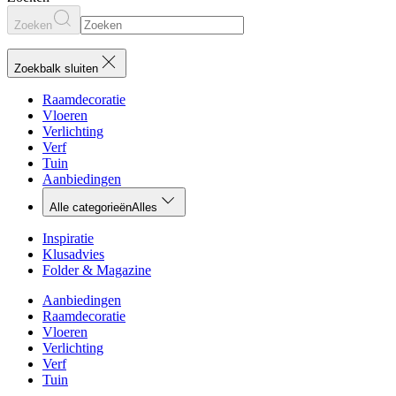
Zoeken
Zoekbalk sluiten
Raamdecoratie
Vloeren
Verlichting
Verf
Tuin
Aanbiedingen
Alle categorieën
Alles
Inspiratie
Klusadvies
Folder & Magazine
Aanbiedingen
Raamdecoratie
Vloeren
Verlichting
Verf
Tuin