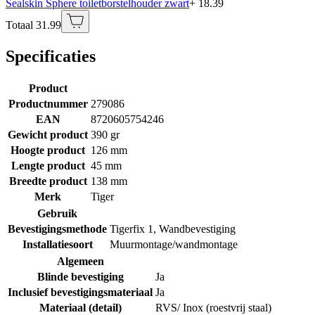
Sealskin Sphere toiletborstelhouder zwart
+ 18.39
Totaal 31.99
Specificaties
Product
Productnummer
279086
EAN
8720605754246
Gewicht product
390 gr
Hoogte product
126 mm
Lengte product
45 mm
Breedte product
138 mm
Merk
Tiger
Gebruik
Bevestigingsmethode
Tigerfix 1
,
Wandbevestiging
Installatiesoort
Muurmontage/wandmontage
Algemeen
Blinde bevestiging
Ja
Inclusief bevestigingsmateriaal
Ja
Materiaal (detail)
RVS/ Inox (roestvrij staal)