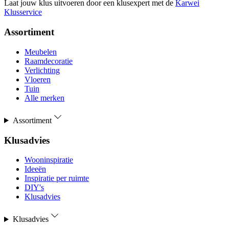
Laat jouw klus uitvoeren door een klusexpert met de
Karwei
Klusservice
Assortiment
Meubelen
Raamdecoratie
Verlichting
Vloeren
Tuin
Alle merken
Assortiment
Klusadvies
Wooninspiratie
Ideeën
Inspiratie per ruimte
DIY's
Klusadvies
Klusadvies