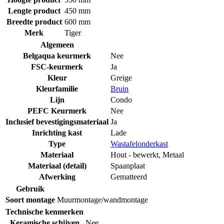
Lengte product
450 mm
Breedte product
600 mm
Merk
Tiger
Algemeen
Belgaqua keurmerk
Nee
FSC-keurmerk
Ja
Kleur
Greige
Kleurfamilie
Bruin
Lijn
Condo
PEFC Keurmerk
Nee
Inclusief bevestigingsmateriaal
Ja
Inrichting kast
Lade
Type
Wastafelonderkast
Materiaal
Hout - bewerkt
,
Metaal
Materiaal (detail)
Spaanplaat
Afwerking
Gematteerd
Gebruik
Soort montage
Muurmontage/wandmontage
Technische kenmerken
Keramische schijven
Nee