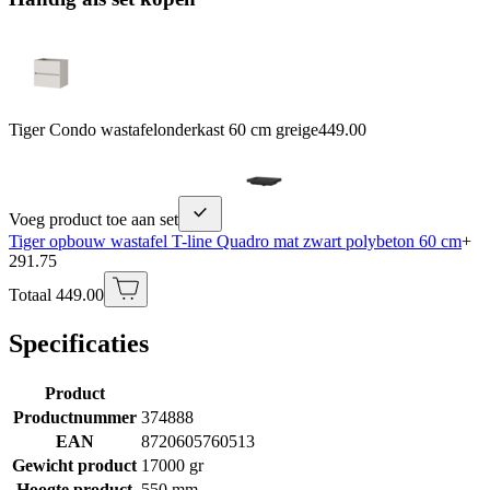
Tiger Condo wastafelonderkast 60 cm greige
449.00
Voeg product toe aan set
Tiger opbouw wastafel T-line Quadro mat zwart polybeton 60 cm
+
291.75
Totaal 449.00
Specificaties
Product
Productnummer
374888
EAN
8720605760513
Gewicht product
17000 gr
Hoogte product
550 mm