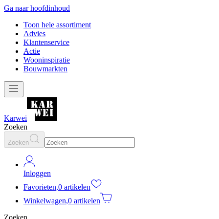
Ga naar hoofdinhoud
Toon hele assortiment
Advies
Klantenservice
Actie
Wooninspiratie
Bouwmarkten
Karwei
Zoeken
Zoeken
Inloggen
Favorieten
,
0 artikelen
Winkelwagen
,
0 artikelen
Zoeken