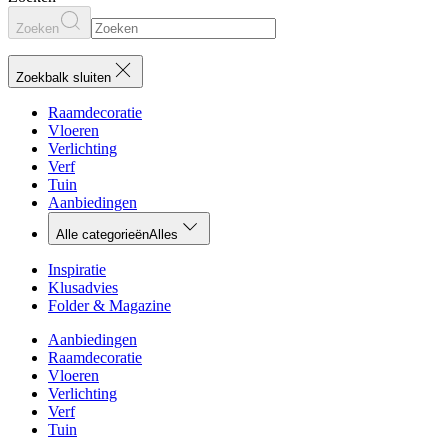
Zoeken
Zoekbalk sluiten
Raamdecoratie
Vloeren
Verlichting
Verf
Tuin
Aanbiedingen
Alle categorieën
Alles
Inspiratie
Klusadvies
Folder & Magazine
Aanbiedingen
Raamdecoratie
Vloeren
Verlichting
Verf
Tuin