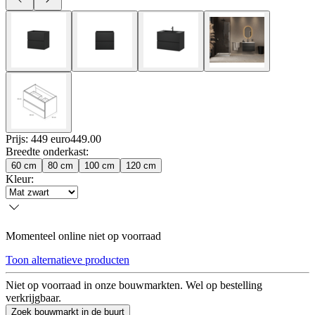
Prijs: 449 euro
449
.
00
Breedte onderkast
:
60 cm
80 cm
100 cm
120 cm
Kleur
:
Momenteel online niet op voorraad
Toon alternatieve producten
Niet op voorraad in onze bouwmarkten. Wel op bestelling
verkrijgbaar.
Zoek bouwmarkt in de buurt