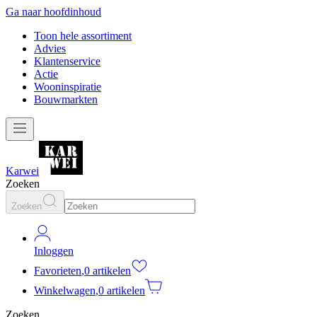
Ga naar hoofdinhoud
Toon hele assortiment
Advies
Klantenservice
Actie
Wooninspiratie
Bouwmarkten
Karwei
Zoeken
Zoeken
Inloggen
Favorieten
,
0 artikelen
Winkelwagen
,
0 artikelen
Zoeken