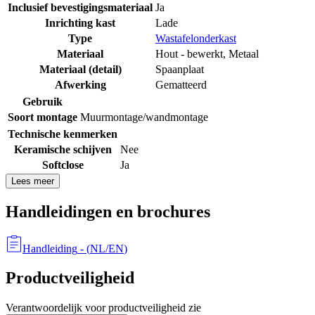
Inclusief bevestigingsmateriaal
Ja
Inrichting kast
Lade
Type
Wastafelonderkast
Materiaal
Hout - bewerkt
,
Metaal
Materiaal (detail)
Spaanplaat
Afwerking
Gematteerd
Gebruik
Soort montage
Muurmontage/wandmontage
Technische kenmerken
Keramische schijven
Nee
Softclose
Ja
Lees meer
Handleidingen en brochures
Handleiding
- (
NL/EN
)
Productveiligheid
Verantwoordelijk voor productveiligheid zie