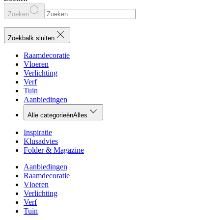
Zoeken
Zoekbalk sluiten
Raamdecoratie
Vloeren
Verlichting
Verf
Tuin
Aanbiedingen
Alle categorieën
Alles
Inspiratie
Klusadvies
Folder & Magazine
Aanbiedingen
Raamdecoratie
Vloeren
Verlichting
Verf
Tuin