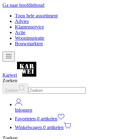
Ga naar hoofdinhoud
Toon hele assortiment
Advies
Klantenservice
Actie
Wooninspiratie
Bouwmarkten
Karwei
Zoeken
Zoeken
Inloggen
Favorieten
,
0 artikelen
Winkelwagen
,
0 artikelen
Zoeken