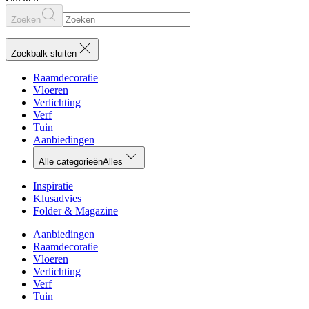
Zoeken
Zoekbalk sluiten
Raamdecoratie
Vloeren
Verlichting
Verf
Tuin
Aanbiedingen
Alle categorieën
Alles
Inspiratie
Klusadvies
Folder & Magazine
Aanbiedingen
Raamdecoratie
Vloeren
Verlichting
Verf
Tuin