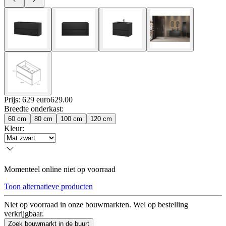
Prijs: 629 euro
629
.
00
Breedte onderkast
:
60 cm
80 cm
100 cm
120 cm
Kleur
:
Momenteel online niet op voorraad
Toon alternatieve producten
Niet op voorraad in onze bouwmarkten. Wel op bestelling
verkrijgbaar.
Zoek bouwmarkt in de buurt