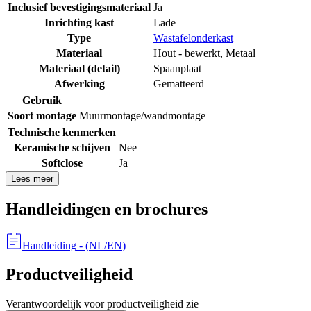
Inclusief bevestigingsmateriaal
Ja
Inrichting kast
Lade
Type
Wastafelonderkast
Materiaal
Hout - bewerkt
,
Metaal
Materiaal (detail)
Spaanplaat
Afwerking
Gematteerd
Gebruik
Soort montage
Muurmontage/wandmontage
Technische kenmerken
Keramische schijven
Nee
Softclose
Ja
Lees meer
Handleidingen en brochures
Handleiding
- (
NL/EN
)
Productveiligheid
Verantwoordelijk voor productveiligheid zie