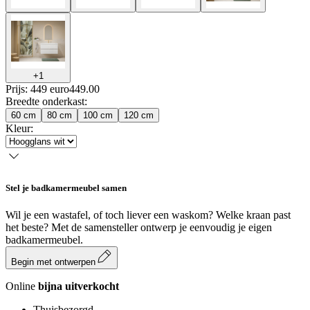
+
1
Prijs: 449 euro
449
.
00
Breedte onderkast
:
60 cm
80 cm
100 cm
120 cm
Kleur
:
Stel je badkamermeubel samen
Wil je een wastafel, of toch liever een waskom? Welke kraan past
het beste? Met de samensteller ontwerp je eenvoudig je eigen
badkamermeubel.
Begin met ontwerpen
Online
bijna uitverkocht
Thuisbezorgd