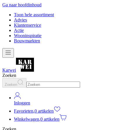
Ga naar hoofdinhoud
Toon hele assortiment
Advies
Klantenservice
Actie
Wooninspiratie
Bouwmarkten
Karwei
Zoeken
Zoeken
Inloggen
Favorieten
,
0 artikelen
Winkelwagen
,
0 artikelen
Zoeken