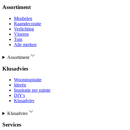
Assortiment
Meubelen
Raamdecoratie
Verlichting
Vloeren
Tuin
Alle merken
Assortiment
Klusadvies
Wooninspiratie
Ideeën
Inspiratie per ruimte
DIY's
Klusadvies
Klusadvies
Services