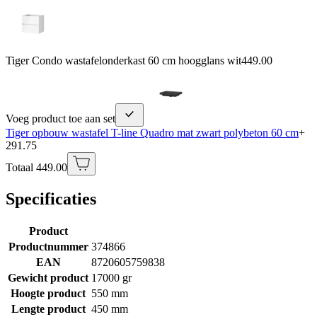
Tiger Condo wastafelonderkast 60 cm hoogglans wit
449.00
Voeg product toe aan set
Tiger opbouw wastafel T-line Quadro mat zwart polybeton 60 cm
+
291.75
Totaal 449.00
Specificaties
Product
Productnummer
374866
EAN
8720605759838
Gewicht product
17000 gr
Hoogte product
550 mm
Lengte product
450 mm