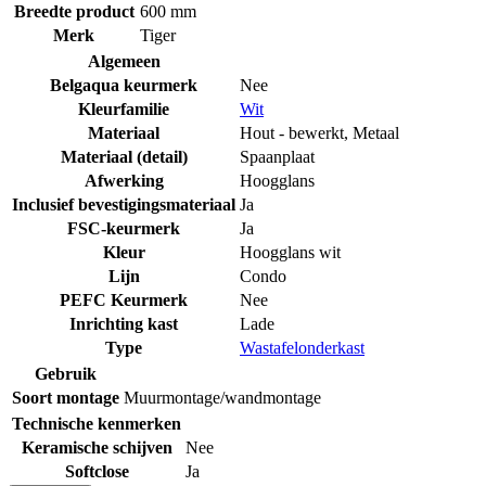
Breedte product
600 mm
Merk
Tiger
Algemeen
Belgaqua keurmerk
Nee
Kleurfamilie
Wit
Materiaal
Hout - bewerkt
,
Metaal
Materiaal (detail)
Spaanplaat
Afwerking
Hoogglans
Inclusief bevestigingsmateriaal
Ja
FSC-keurmerk
Ja
Kleur
Hoogglans wit
Lijn
Condo
PEFC Keurmerk
Nee
Inrichting kast
Lade
Type
Wastafelonderkast
Gebruik
Soort montage
Muurmontage/wandmontage
Technische kenmerken
Keramische schijven
Nee
Softclose
Ja