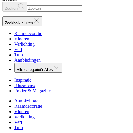
Zoeken
Zoekbalk sluiten
Raamdecoratie
Vloeren
Verlichting
Verf
Tuin
Aanbiedingen
Alle categorieën
Alles
Inspiratie
Klusadvies
Folder & Magazine
Aanbiedingen
Raamdecoratie
Vloeren
Verlichting
Verf
Tuin