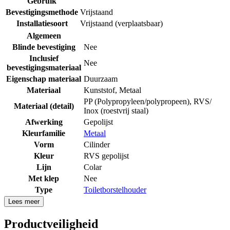
Gebruik
Bevestigingsmethode
Vrijstaand
Installatiesoort
Vrijstaand (verplaatsbaar)
Algemeen
Blinde bevestiging
Nee
Inclusief
Nee
bevestigingsmateriaal
Eigenschap materiaal
Duurzaam
Materiaal
Kunststof
,
Metaal
PP (Polypropyleen/polypropeen)
,
RVS/
Materiaal (detail)
Inox (roestvrij staal)
Afwerking
Gepolijst
Kleurfamilie
Metaal
Vorm
Cilinder
Kleur
RVS gepolijst
Lijn
Colar
Met klep
Nee
Type
Toiletborstelhouder
Lees meer
Productveiligheid