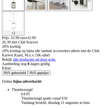
+
1
Prijs: 32.99 euro
32
.
99
26.39
met Club Karwei
20% korting
20% korting op bijna alle sanitair accessoires alleen met de Club
Karwei Kaart, M.u.v. OK-label
Bekijk
alle producten uit deze actie.
Aanbieding nog
8
dagen geldig
Kleur
:
RVS geborsteld
RVS gepolijst
Online
bijna uitverkocht
Thuisbezorgd
€4.95
Thuisbezorgd gratis vanaf €50
Vandaag besteld, dinsdag 11 augustus in huis