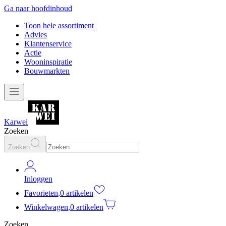
Ga naar hoofdinhoud
Toon hele assortiment
Advies
Klantenservice
Actie
Wooninspiratie
Bouwmarkten
Karwei
Zoeken
Zoeken
Inloggen
Favorieten
,
0 artikelen
Winkelwagen
,
0 artikelen
Zoeken