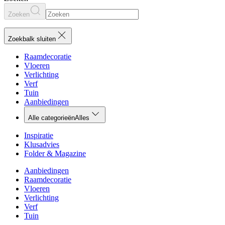
Zoeken
Zoekbalk sluiten
Raamdecoratie
Vloeren
Verlichting
Verf
Tuin
Aanbiedingen
Alle categorieën
Alles
Inspiratie
Klusadvies
Folder & Magazine
Aanbiedingen
Raamdecoratie
Vloeren
Verlichting
Verf
Tuin