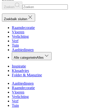
Zoeken
Zoekbalk sluiten
Raamdecoratie
Vloeren
Verlichting
Verf
Tuin
Aanbiedingen
Alle categorieën
Alles
Inspiratie
Klusadvies
Folder & Magazine
Aanbiedingen
Raamdecoratie
Vloeren
Verlichting
Verf
Tuin