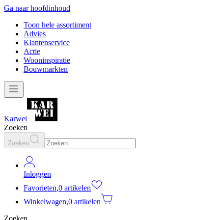
Ga naar hoofdinhoud
Toon hele assortiment
Advies
Klantenservice
Actie
Wooninspiratie
Bouwmarkten
Karwei
Zoeken
Zoeken
Inloggen
Favorieten
,
0 artikelen
Winkelwagen
,
0 artikelen
Zoeken