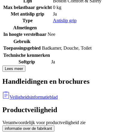
Lijn
Boston Comfort & Safety
Max belastbaar gewicht
0 kg
Met antislip grip
Ja
Type
Antislip grip
Afmetingen
In hoogte verstelbaar
Nee
Gebruik
Toepassingsgebied
Badkamer
,
Douche
,
Toilet
Technische kenmerken
Softgrip
Ja
Lees meer
Handleidingen en brochures
Veiligheidsinformatieblad
Productveiligheid
Verantwoordelijk voor productveiligheid zie
informatie over de fabrikant