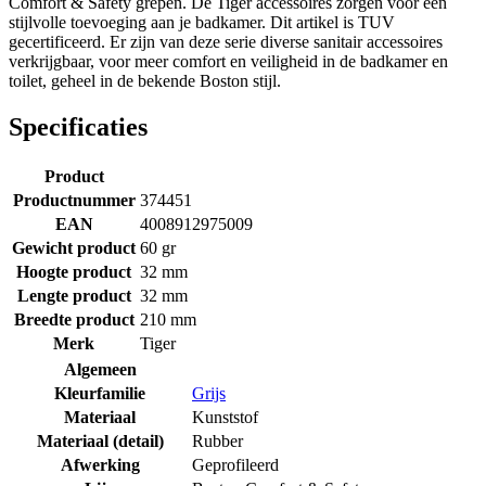
Comfort & Safety grepen. De Tiger accessoires zorgen voor een
stijlvolle toevoeging aan je badkamer. Dit artikel is TUV
gecertificeerd. Er zijn van deze serie diverse sanitair accessoires
verkrijgbaar, voor meer comfort en veiligheid in de badkamer en
toilet, geheel in de bekende Boston stijl.
Specificaties
Product
Productnummer
374451
EAN
4008912975009
Gewicht product
60 gr
Hoogte product
32 mm
Lengte product
32 mm
Breedte product
210 mm
Merk
Tiger
Algemeen
Kleurfamilie
Grijs
Materiaal
Kunststof
Materiaal (detail)
Rubber
Afwerking
Geprofileerd