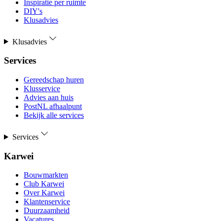
Inspiratie per ruimte
DIY's
Klusadvies
Klusadvies
Services
Gereedschap huren
Klusservice
Advies aan huis
PostNL afhaalpunt
Bekijk alle services
Services
Karwei
Bouwmarkten
Club Karwei
Over Karwei
Klantenservice
Duurzaamheid
Vacatures