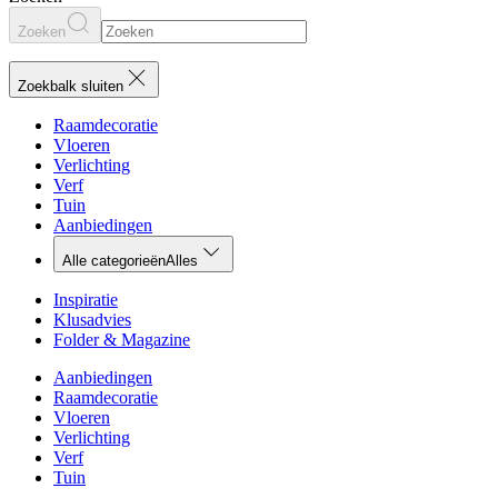
Zoeken
Zoekbalk sluiten
Raamdecoratie
Vloeren
Verlichting
Verf
Tuin
Aanbiedingen
Alle categorieën
Alles
Inspiratie
Klusadvies
Folder & Magazine
Aanbiedingen
Raamdecoratie
Vloeren
Verlichting
Verf
Tuin