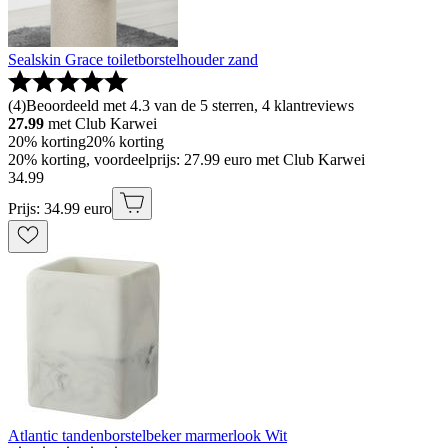
Sealskin Grace toiletborstelhouder zand
(
4
)
Beoordeeld met 4.3 van de 5 sterren, 4 klantreviews
27.99
met Club Karwei
20% korting
20% korting
20% korting, voordeelprijs: 27.99 euro met Club Karwei
34
.
99
Prijs: 34.99 euro
Atlantic tandenborstelbeker marmerlook Wit