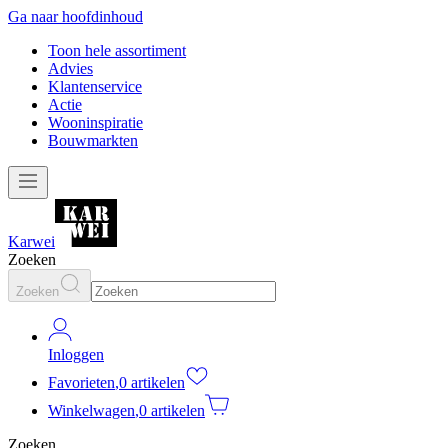
Ga naar hoofdinhoud
Toon hele assortiment
Advies
Klantenservice
Actie
Wooninspiratie
Bouwmarkten
Karwei
Zoeken
Zoeken
Inloggen
Favorieten
,
0 artikelen
Winkelwagen
,
0 artikelen
Zoeken