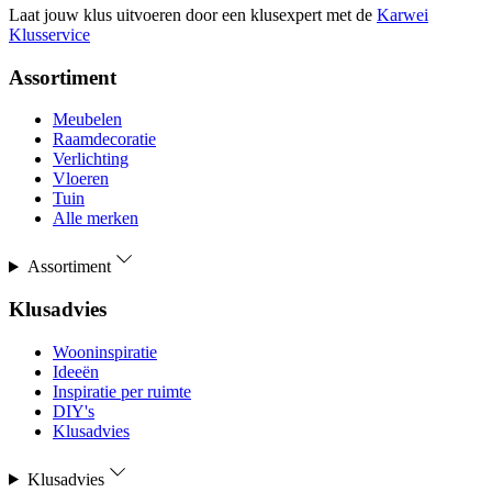
Laat jouw klus uitvoeren door een klusexpert met de
Karwei
Klusservice
Assortiment
Meubelen
Raamdecoratie
Verlichting
Vloeren
Tuin
Alle merken
Assortiment
Klusadvies
Wooninspiratie
Ideeën
Inspiratie per ruimte
DIY's
Klusadvies
Klusadvies