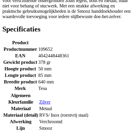
voor verschillende ondergronden zoals tegels, hout en metaal, maar
niet voor behang of stucwerk. Met een strakke afwerking en
praktische gebruiksmogelijkheden is de Smooz handdoekhouder een
waardevolle toevoeging voor iedere stijlbewuste doe-het-zelver.
Specificaties
Product
Productnummer
109652
EAN
4042448448361
Gewicht product
378 gr
Hoogte product
50 mm
Lengte product
85 mm
Breedte product
640 mm
Merk
Tesa
Algemeen
Kleurfamilie
Zilver
Materiaal
Metaal
Materiaal (detail)
RVS/ Inox (roestvrij staal)
Afwerking
Verchroomd
Lijn
Smooz