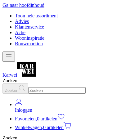
Ga naar hoofdinhoud
Toon hele assortiment
Advies
Klantenservice
Actie
Wooninspiratie
Bouwmarkten
Karwei
Zoeken
Zoeken
Inloggen
Favorieten
,
0 artikelen
Winkelwagen
,
0 artikelen
Zoeken