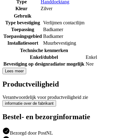
Type
Handdoektang
Kleur
Zilver
Gebruik
Type bevestiging
Verlijmen contactlijm
Toepassing
Badkamer
Toepassingsgebied
Badkamer
Installatiesoort
Muurbevestiging
Technische kenmerken
Enkel/dubbel
Enkel
Bevestiging op designradiator mogelijk
Nee
Lees meer
Productveiligheid
Verantwoordelijk voor productveiligheid zie
informatie over de fabrikant
Bestel- en bezorginformatie
Bezorgd door PostNL