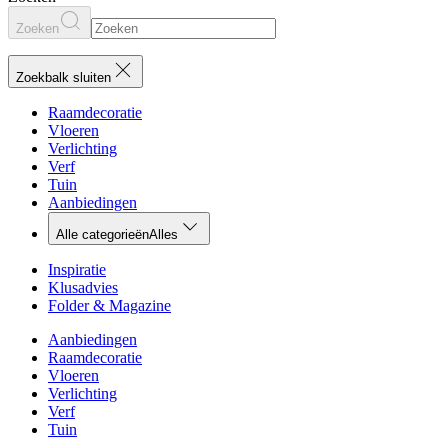
Zoeken
Zoekbalk sluiten
Raamdecoratie
Vloeren
Verlichting
Verf
Tuin
Aanbiedingen
Alle categorieën
Alles
Inspiratie
Klusadvies
Folder & Magazine
Aanbiedingen
Raamdecoratie
Vloeren
Verlichting
Verf
Tuin