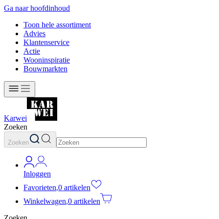
Ga naar hoofdinhoud
Toon hele assortiment
Advies
Klantenservice
Actie
Wooninspiratie
Bouwmarkten
Karwei
Zoeken
Zoeken
Inloggen
Favorieten
,
0 artikelen
Winkelwagen
,
0 artikelen
Zoeken