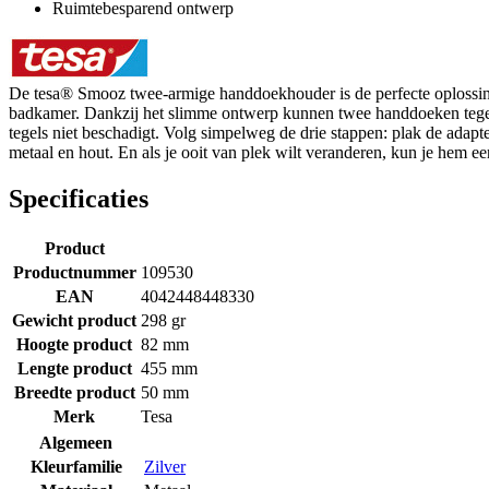
Ruimtebesparend ontwerp
De tesa® Smooz twee-armige handdoekhouder is de perfecte oplossing 
badkamer. Dankzij het slimme ontwerp kunnen twee handdoeken tegelij
tegels niet beschadigt. Volg simpelweg de drie stappen: plak de adapt
metaal en hout. En als je ooit van plek wilt veranderen, kun je hem 
Specificaties
Product
Productnummer
109530
EAN
4042448448330
Gewicht product
298 gr
Hoogte product
82 mm
Lengte product
455 mm
Breedte product
50 mm
Merk
Tesa
Algemeen
Kleurfamilie
Zilver