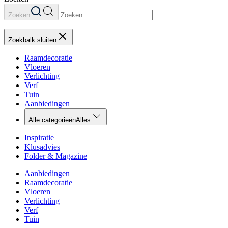
Zoeken
Zoekbalk sluiten
Raamdecoratie
Vloeren
Verlichting
Verf
Tuin
Aanbiedingen
Alle categorieën
Alles
Inspiratie
Klusadvies
Folder & Magazine
Aanbiedingen
Raamdecoratie
Vloeren
Verlichting
Verf
Tuin