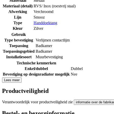
Materiaal
Metaal
Materiaal (detail)
RVS/ Inox (roestvrij staal)
Afwerking
Verchroomd
Lijn
Smooz
Type
Handdoektang
Kleur
Zilver
Gebruik
Type bevestiging
Verlijmen contactlijm
Toepassing
Badkamer
Toepassingsgebied
Badkamer
Installatiesoort
Muurbevestiging
Technische kenmerken
Enkel/dubbel
Dubbel
Bevestiging op designradiator mogelijk
Nee
Lees meer
Productveiligheid
Verantwoordelijk voor productveiligheid zie
informatie over de fabrika
Bestel- en bezorginformatie