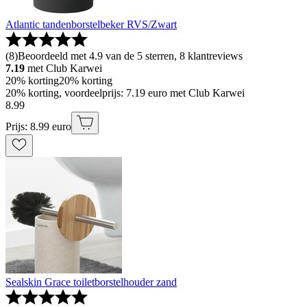
Atlantic tandenborstelbeker RVS/Zwart
(
8
)
Beoordeeld met 4.9 van de 5 sterren, 8 klantreviews
7.19
met Club Karwei
20% korting
20% korting
20% korting, voordeelprijs: 7.19 euro met Club Karwei
8
.
99
Prijs: 8.99 euro
Sealskin Grace toiletborstelhouder zand