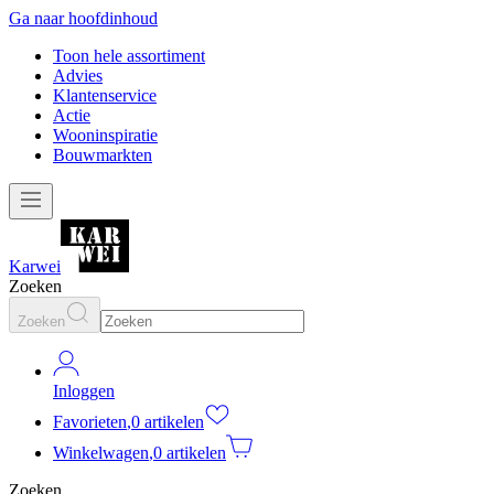
Ga naar hoofdinhoud
Toon hele assortiment
Advies
Klantenservice
Actie
Wooninspiratie
Bouwmarkten
Karwei
Zoeken
Zoeken
Inloggen
Favorieten
,
0 artikelen
Winkelwagen
,
0 artikelen
Zoeken