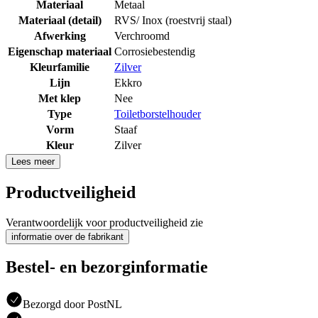
Materiaal
Metaal
Materiaal (detail)
RVS/ Inox (roestvrij staal)
Afwerking
Verchroomd
Eigenschap materiaal
Corrosiebestendig
Kleurfamilie
Zilver
Lijn
Ekkro
Met klep
Nee
Type
Toiletborstelhouder
Vorm
Staaf
Kleur
Zilver
Lees meer
Productveiligheid
Verantwoordelijk voor productveiligheid zie
informatie over de fabrikant
Bestel- en bezorginformatie
Bezorgd door PostNL