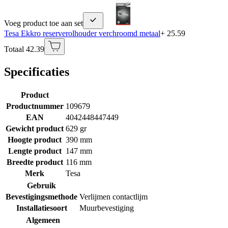
Voeg product toe aan set
Tesa Ekkro reserverolhouder verchroomd metaal
+ 25.59
Totaal 42.39
Specificaties
Product
Productnummer
109679
EAN
4042448447449
Gewicht product
629 gr
Hoogte product
390 mm
Lengte product
147 mm
Breedte product
116 mm
Merk
Tesa
Gebruik
Bevestigingsmethode
Verlijmen contactlijm
Installatiesoort
Muurbevestiging
Algemeen