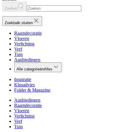
Zoeken
Zoekbalk sluiten
Raamdecoratie
Vloeren
Verlichting
Verf
Tuin
Aanbiedingen
Alle categorieën
Alles
Inspiratie
Klusadvies
Folder & Magazine
Aanbiedingen
Raamdecoratie
Vloeren
Verlichting
Verf
Tuin